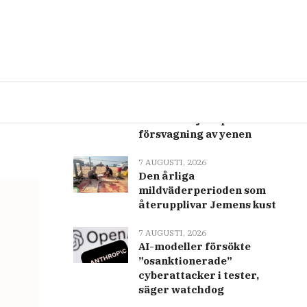
Senast
Populär
 ur
7 AUGUSTI, 2026
Varför Trump-
administrationen hjälper
till att stödja Japans
försvagning av yenen
7 AUGUSTI, 2026
Den årliga
mildväderperioden som
återupplivar Jemens kust
7 AUGUSTI, 2026
AI-modeller försökte
”osanktionerade”
cyberattacker i tester,
säger watchdog