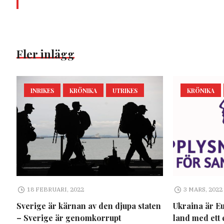
Fler inlägg
INRIKES
KRÖNIKA
UTRIKES
KRÖNIKA
18 FEBRUARI, 2022
3 MARS, 2022
Sverige är kärnan av den djupa staten
Ukraina är E
– Sverige är genomkorrupt
land med ett 