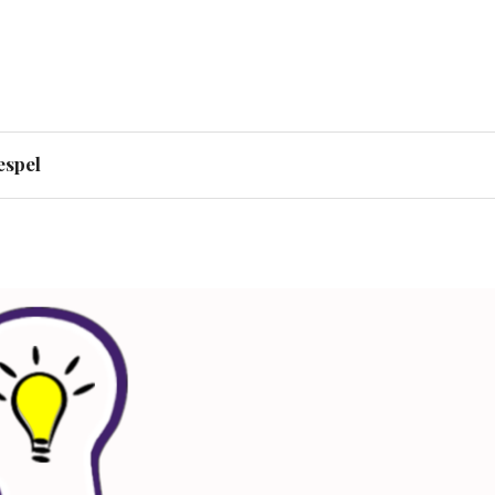
och Coca-Cola drar sig
espel