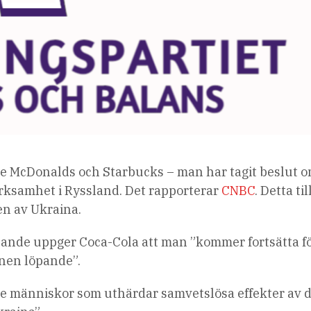
e McDonalds och Starbucks – man har tagit beslut o
 verksamhet i Ryssland. Det rapporterar
CNBC
. Detta til
en av Ukraina.
lande uppger Coca-Cola att man ”kommer fortsätta fö
onen löpande”.
de människor som uthärdar samvetslösa effekter av 