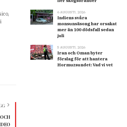
fler skogsbränder
6 AUGUSTI, 2026
ico,
Indiens svåra
i
monsunsäsong har orsakat
mer än 100 dödsfall sedan
juli
5 AUGUSTI, 2026
Iran och Oman byter
förslag för att hantera
Hormuzsundet: Vad vi vet
GG
 OCH
IDEO