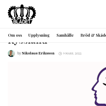
ARTIKEL
EKONOMI
UPPLYSNING
UTRIKES
McDonalds, Starbucks 
Om oss
Upplysning
Samhälle
Bröd & Skåd
Ryssland
Nikolaus Eriksson
by
9 MARS, 2022