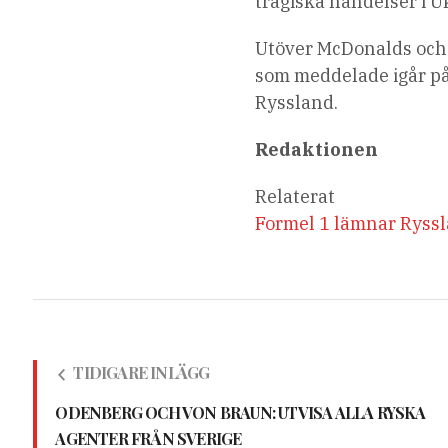
tragiska händelser i U
Utöver McDonalds och 
som meddelade igår på 
Ryssland.
Redaktionen
Relaterat
Formel 1 lämnar Ryssl
TIDIGARE INLÄGG
ODENBERG OCH VON BRAUN: UTVISA ALLA RYSKA
AGENTER FRÅN SVERIGE