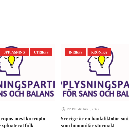
UPPLYSNING
UTRIKES
INRIKES
KRÖNIKA
22 FEBRUARI, 2022
uropas mest korrupta
Sverige är en bankdiktatur sm
exploaterat folk
som humanitär stormakt