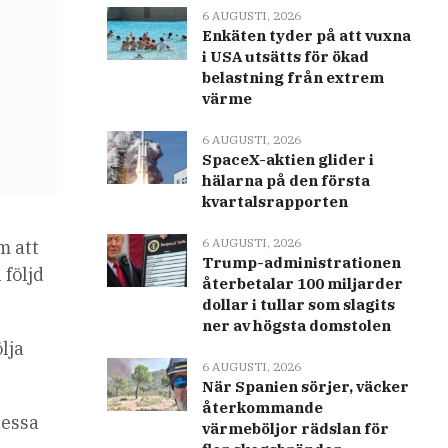
6 AUGUSTI, 2026
Enkäten tyder på att vuxna
i USA utsätts för ökad
belastning från extrem
värme
6 AUGUSTI, 2026
SpaceX-aktien glider i
hälarna på den första
kvartalsrapporten
6 AUGUSTI, 2026
m att
Trump-administrationen
l följd
återbetalar 100 miljarder
dollar i tullar som slagits
ner av högsta domstolen
lja
6 AUGUSTI, 2026
När Spanien sörjer, väcker
återkommande
dessa
värmeböljor rädslan för