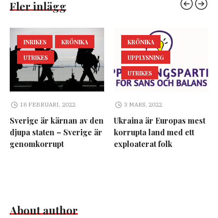
Fler inlägg
INRIKES
KRÖNIKA
KRÖNIKA
UTRIKES
UPPLYSNING
UTRIKES
18 FEBRUARI, 2022
3 MARS, 2022
Sverige är kärnan av den
Ukraina är Europas mest
djupa staten – Sverige är
korrupta land med ett
genomkorrupt
exploaterat folk
About author