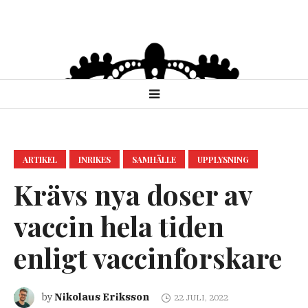
ARTIKEL
INRIKES
SAMHÄLLE
UPPLYSNING
Krävs nya doser av
vaccin hela tiden
enligt vaccinforskare
Nikolaus Eriksson
by
22 JULI, 2022