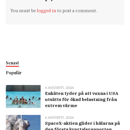
You must be
logged in
to post a comment.
Senast
Populär
6 AUGUSTI, 2026
Enkäten tyder på att vuxna i USA
utsätts för ökad belastning från
extrem värme
6 AUGUSTI, 2026
SpaceX-aktien glider i hälarna på
den första kvartalsrapporten