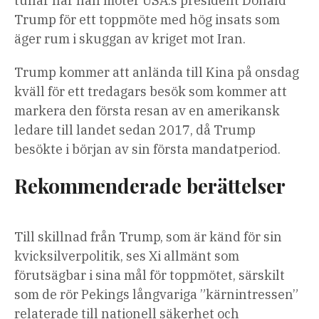
tullar när han möter USA:s president Donald
Trump för ett toppmöte med hög insats som
äger rum i skuggan av kriget mot Iran.
Trump kommer att anlända till Kina på onsdag
kväll för ett tredagars besök som kommer att
markera den första resan av en amerikansk
ledare till landet sedan 2017, då Trump
besökte i början av sin första mandatperiod.
Rekommenderade berättelser
lista
slutet
Till skillnad från Trump, som är känd för sin
med
av
kvicksilverpolitik, ses Xi allmänt som
4
listan
förutsägbar i sina mål för toppmötet, särskilt
artiklar
som de rör Pekings långvariga ”kärnintressen”
relaterade till nationell säkerhet och