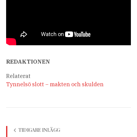
REDAKTIONEN
Relaterat
Tynnelsö slott – makten och skulden
TIDIGARE INLÄGG