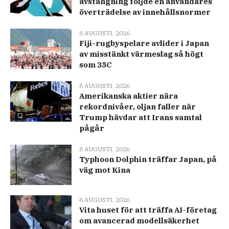
avstängning följde en användares
överträdelse av innehållsnormer
8 AUGUSTI, 2026
Fiji-rugbyspelare avlider i Japan
av misstänkt värmeslag så högt
som 35C
8 AUGUSTI, 2026
Amerikanska aktier nära
rekordnivåer, oljan faller när
Trump hävdar att Irans samtal
pågår
8 AUGUSTI, 2026
Typhoon Dolphin träffar Japan, på
väg mot Kina
8 AUGUSTI, 2026
Vita huset för att träffa AI-företag
om avancerad modellsäkerhet