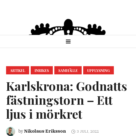
ARTIKEL
INRIKES
SAMHÄLLE
UPPLYSNING
Karlskrona: Godnatts
fästningstorn – Ett
ljus i mörkret
Nikolaus Eriksson
by
3 JULI, 2022