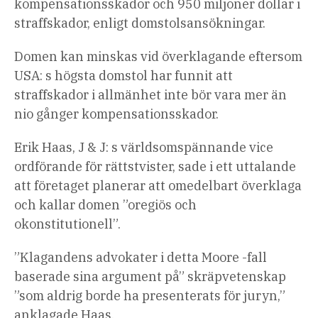
kompensationsskador och 950 miljoner dollar i
straffskador, enligt domstolsansökningar.
Domen kan minskas vid överklagande eftersom
USA: s högsta domstol har funnit att
straffskador i allmänhet inte bör vara mer än
nio gånger kompensationsskador.
Erik Haas, J & J: s världsomspännande vice
ordförande för rättstvister, sade i ett uttalande
att företaget planerar att omedelbart överklaga
och kallar domen ”oregiös och
okonstitutionell”.
”Klagandens advokater i detta Moore -fall
baserade sina argument på” skräpvetenskap
”som aldrig borde ha presenterats för juryn,”
anklagade Haas.