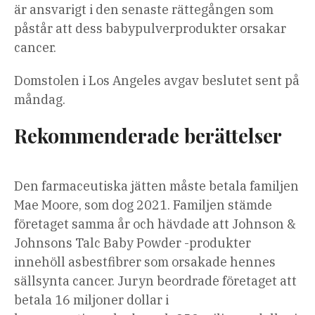
är ansvarigt i den senaste rättegången som
påstår att dess babypulverprodukter orsakar
cancer.
Domstolen i Los Angeles avgav beslutet sent på
måndag.
Rekommenderade berättelser
Lista
listans
Den farmaceutiska jätten måste betala familjen
över
slut
Mae Moore, som dog 2021. Familjen stämde
4
företaget samma år och hävdade att Johnson &
artiklar
Johnsons Talc Baby Powder -produkter
innehöll asbestfibrer som orsakade hennes
sällsynta cancer. Juryn beordrade företaget att
betala 16 miljoner dollar i