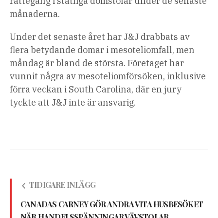
rättegång i statliga domstolar under de senaste
månaderna.
Under det senaste året har J&J drabbats av
flera betydande domar i mesoteliomfall, men
måndag är bland de största. Företaget har
vunnit några av mesoteliomförsöken, inklusive
förra veckan i South Carolina, där en jury
tyckte att J&J inte är ansvarig.
TIDIGARE INLÄGG
CANADAS CARNEY GÖR ANDRA VITA HUSBESÖKET
NÄR HANDELSSPÄNNINGAR VÄVSTOLAR