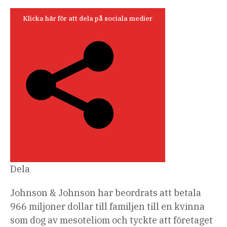
den
7
Klicka här för att dela på sociala medier
oktober
2025
Dela
Johnson & Johnson har beordrats att betala
966 miljoner dollar till familjen till en kvinna
som dog av mesoteliom och tyckte att företaget