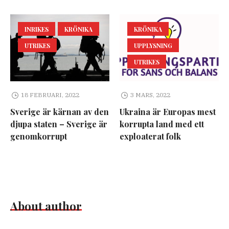
INRIKES
KRÖNIKA
KRÖNIKA
UTRIKES
UPPLYSNING
UTRIKES
18 FEBRUARI, 2022
3 MARS, 2022
Sverige är kärnan av den
Ukraina är Europas mest
djupa staten – Sverige är
korrupta land med ett
genomkorrupt
exploaterat folk
About author