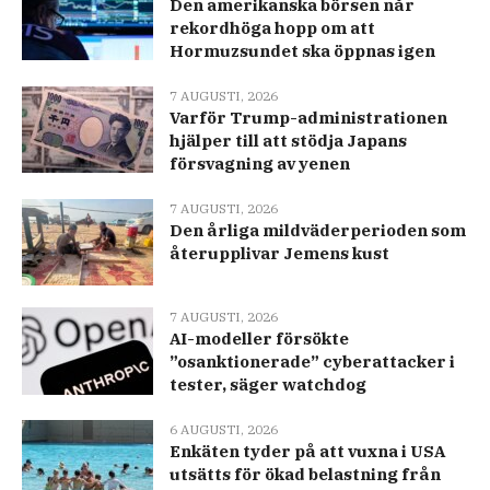
Den amerikanska börsen når
rekordhöga hopp om att
Hormuzsundet ska öppnas igen
7 AUGUSTI, 2026
Varför Trump-administrationen
hjälper till att stödja Japans
försvagning av yenen
7 AUGUSTI, 2026
Den årliga mildväderperioden som
återupplivar Jemens kust
7 AUGUSTI, 2026
AI-modeller försökte
”osanktionerade” cyberattacker i
tester, säger watchdog
6 AUGUSTI, 2026
Enkäten tyder på att vuxna i USA
utsätts för ökad belastning från