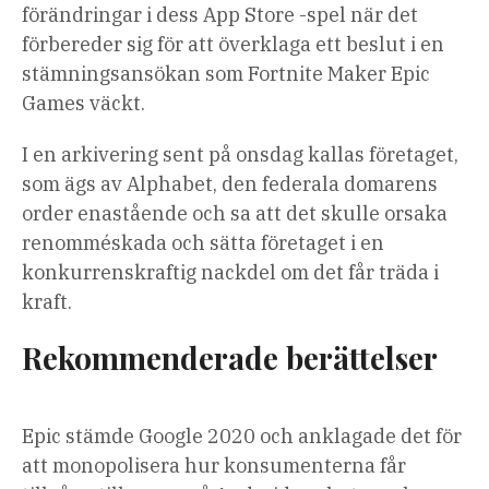
förändringar i dess App Store -spel när det
förbereder sig för att överklaga ett beslut i en
stämningsansökan som Fortnite Maker Epic
Games väckt.
I en arkivering sent på onsdag kallas företaget,
som ägs av Alphabet, den federala domarens
order enastående och sa att det skulle orsaka
renomméskada och sätta företaget i en
konkurrenskraftig nackdel om det får träda i
kraft.
Rekommenderade berättelser
Lista
listans
Epic stämde Google 2020 och anklagade det för
över
slut
att monopolisera hur konsumenterna får
4