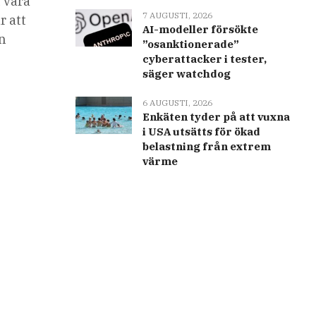
t vara
7 AUGUSTI, 2026
r att
AI-modeller försökte
on
”osanktionerade”
cyberattacker i tester,
säger watchdog
6 AUGUSTI, 2026
Enkäten tyder på att vuxna
i USA utsätts för ökad
belastning från extrem
värme