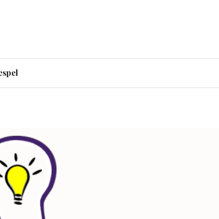
ert Murdoch sparkade
espel