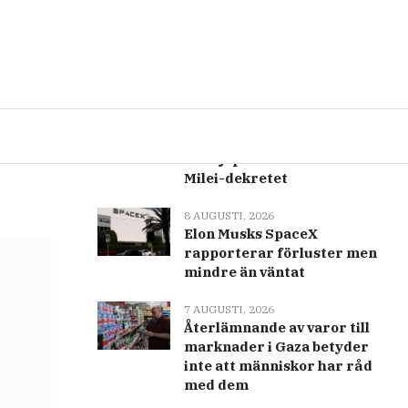
Senast
Populär
8 AUGUSTI, 2026
Argentinas
spannmålsexport upphör
när sjöpiloter slår till mot
Milei-dekretet
8 AUGUSTI, 2026
Elon Musks SpaceX
rapporterar förluster men
mindre än väntat
7 AUGUSTI, 2026
Återlämnande av varor till
marknader i Gaza betyder
inte att människor har råd
med dem