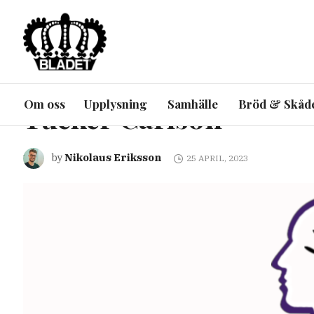
ARTIKEL
UPPLYSNING
UTRIKES
Fox News-ägaren Rup
Om oss
Upplysning
Samhälle
Bröd & Skåd
Tucker Carlson
Nikolaus Eriksson
by
25 APRIL, 2023