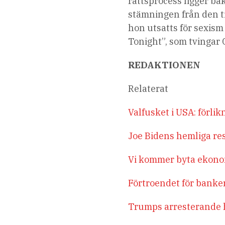
rättsprocess ligger ba
stämningen från den t
hon utsatts för sexis
Tonight”, som tvingar 
REDAKTIONEN
Relaterat
Valfusket i USA: förl
Joe Bidens hemliga res
Vi kommer byta ekonom
Förtroendet för banker
Trumps arresterande h