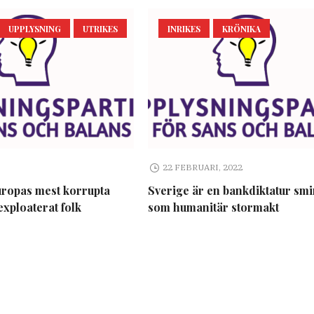
UPPLYSNING
UTRIKES
INRIKES
KRÖNIKA
22 FEBRUARI, 2022
uropas mest korrupta
Sverige är en bankdiktatur sm
exploaterat folk
som humanitär stormakt