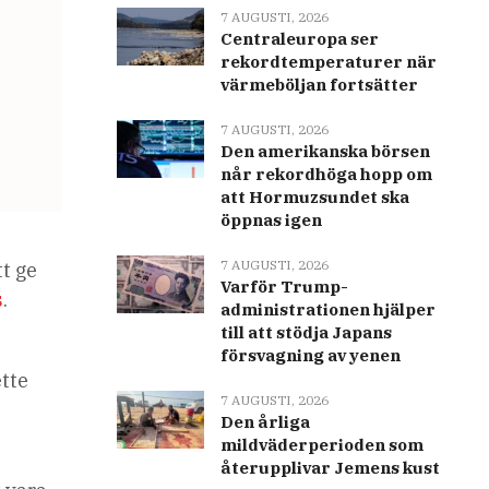
7 AUGUSTI, 2026
Centraleuropa ser
rekordtemperaturer när
värmeböljan fortsätter
7 AUGUSTI, 2026
Den amerikanska börsen
når rekordhöga hopp om
att Hormuzsundet ska
öppnas igen
7 AUGUSTI, 2026
t ge
Varför Trump-
s
.
administrationen hjälper
till att stödja Japans
försvagning av yenen
tte
7 AUGUSTI, 2026
Den årliga
mildväderperioden som
återupplivar Jemens kust