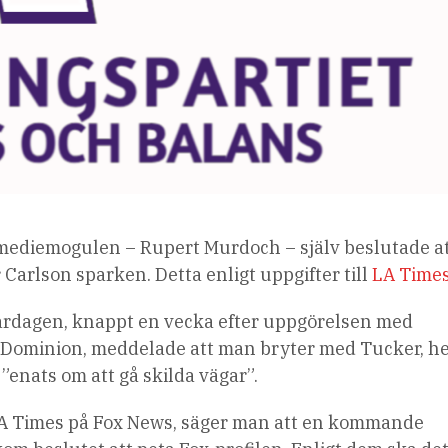
ediemogulen – Rupert Murdoch – själv beslutade at
arlson sparken. Detta enligt uppgifter till
LA Time
årdagen, knappt en vecka efter uppgörelsen med
 Dominion, meddelade att man bryter med Tucker, he
”enats om att gå skilda vägar”.
l LA Times på Fox News, säger man att en kommande