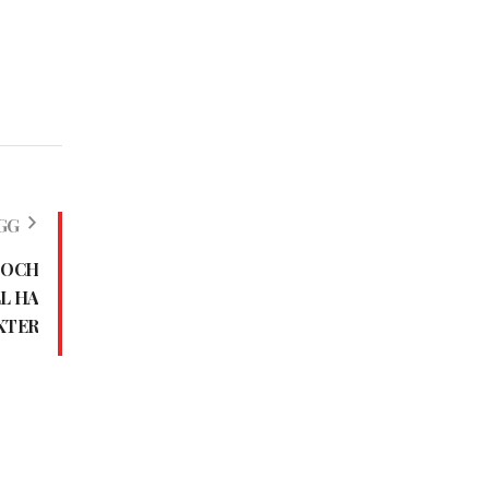
GG
 OCH
L HA
KTER