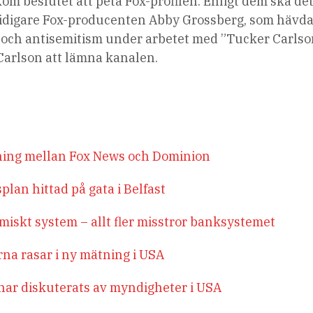
kom beslutet att peta Fox-profilen. Enligt dem ska de
idigare Fox-producenten Abby Grossberg, som hävda
m och antisemitism under arbetet med ”Tucker Carls
Carlson att lämna kanalen.
ikning mellan Fox News och Dominion
plan hittad på gata i Belfast
iskt system – allt fler misstror banksystemet
na rasar i ny mätning i USA
ar diskuterats av myndigheter i USA