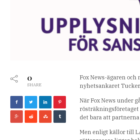
0
Fox News-ägaren och m
SHARE
nyhetsankaret Tucker C
När Fox News under g
rösträkningsföretaget
det bara att partnerna 
Men enligt källor til