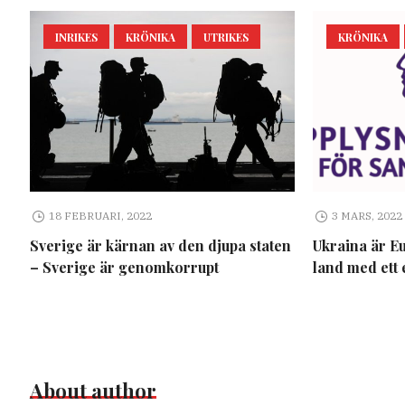
INRIKES
KRÖNIKA
UTRIKES
KRÖNIKA
18 FEBRUARI, 2022
3 MARS, 2022
Sverige är kärnan av den djupa staten
Ukraina är E
– Sverige är genomkorrupt
land med ett 
About author