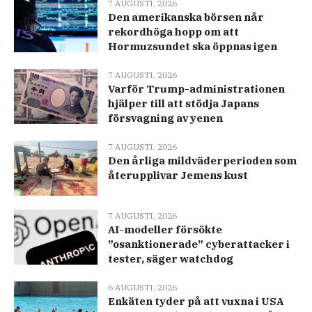
7 AUGUSTI, 2026
Den amerikanska börsen når
rekordhöga hopp om att
Hormuzsundet ska öppnas igen
7 AUGUSTI, 2026
Varför Trump-administrationen
hjälper till att stödja Japans
försvagning av yenen
7 AUGUSTI, 2026
Den årliga mildväderperioden som
återupplivar Jemens kust
7 AUGUSTI, 2026
AI-modeller försökte
”osanktionerade” cyberattacker i
tester, säger watchdog
6 AUGUSTI, 2026
Enkäten tyder på att vuxna i USA