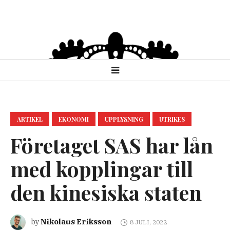
ARTIKEL
EKONOMI
UPPLYSNING
UTRIKES
Företaget SAS har lån
med kopplingar till
den kinesiska staten
Nikolaus Eriksson
by
8 JULI, 2022