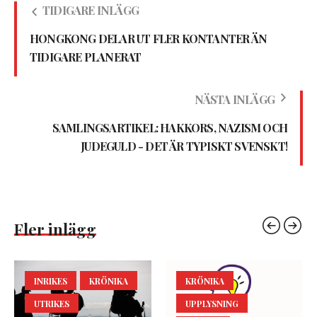
TIDIGARE INLÄGG
HONGKONG DELAR UT FLER KONTANTER ÄN
TIDIGARE PLANERAT
NÄSTA INLÄGG
SAMLINGSARTIKEL: HAKKORS, NAZISM OCH
JUDEGULD - DET ÄR TYPISKT SVENSKT!
Fler inlägg
INRIKES
KRÖNIKA
KRÖNIKA
UTRIKES
UPPLYSNING