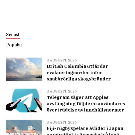
Senast
Populär
8 AUGUSTI, 2026
British Columbia utfärdar
evakueringsorder inför
snabbrörliga skogsbränder
8 AUGUSTI, 2026
Telegram säger att Apples
avstängning följde en användares
överträdelse av innehållsnormer
8 AUGUSTI, 2026
Fiji-rugbyspelare avlider i Japan
av misstänkt värmeslag så högt