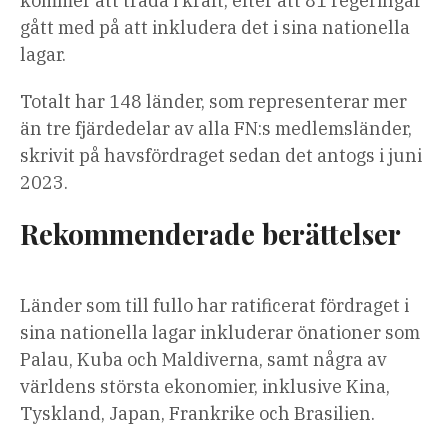
kommer att träda i kraft, efter att 81 regeringar
gått med på att inkludera det i sina nationella
lagar.
Totalt har 148 länder, som representerar mer
än tre fjärdedelar av alla FN:s medlemsländer,
skrivit på havsfördraget sedan det antogs i juni
2023.
Rekommenderade berättelser
lista
slutet
Länder som till fullo har ratificerat fördraget i
med
av
sina nationella lagar inkluderar önationer som
4
listan
Palau, Kuba och Maldiverna, samt några av
artiklar
världens största ekonomier, inklusive Kina,
Tyskland, Japan, Frankrike och Brasilien.