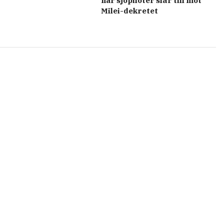
när sjöpiloter slår till mot
Milei-dekretet