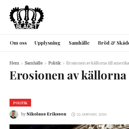
Om oss
Upplysning
Samhälle
Bröd & Skåd
Hem
Samhälle
Politik
Erosionen av källorna till amer
Erosionen av källorna
POLITIK
Nikolaus Eriksson
by
22 JANUARI, 2026