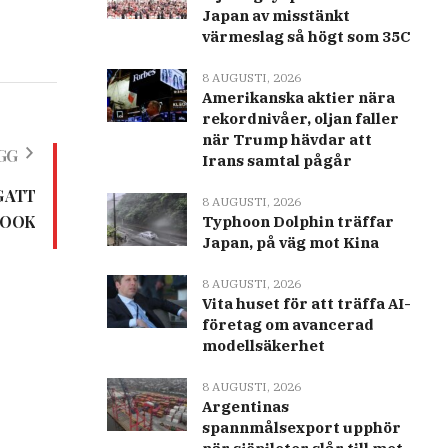
Japan av misstänkt
värmeslag så högt som 35C
8 AUGUSTI, 2026
Amerikanska aktier nära
rekordnivåer, oljan faller
när Trump hävdar att
GG
Irans samtal pågår
 ATT
8 AUGUSTI, 2026
COOK
Typhoon Dolphin träffar
Japan, på väg mot Kina
8 AUGUSTI, 2026
Vita huset för att träffa AI-
företag om avancerad
modellsäkerhet
8 AUGUSTI, 2026
Argentinas
spannmålsexport upphör