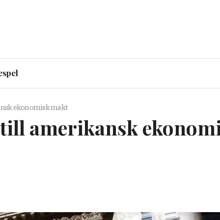
espel
ikansk ekonomisk makt
 till amerikansk ekonom