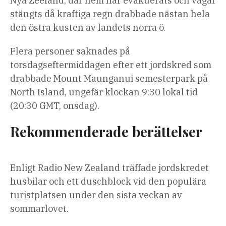
Nya Zeeland, där hem har evakuerats och vägar
stängts då kraftiga regn drabbade nästan hela
den östra kusten av landets norra ö.
Flera personer saknades på
torsdagseftermiddagen efter ett jordskred som
drabbade Mount Maunganui semesterpark på
North Island, ungefär klockan 9:30 lokal tid
(20:30 GMT, onsdag).
Rekommenderade berättelser
lista
slutet
Enligt Radio New Zealand träffade jordskredet
med
av
husbilar och ett duschblock vid den populära
4
listan
turistplatsen under den sista veckan av
artiklar
sommarlovet.