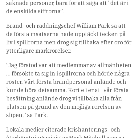
saknade personer, bara för att säga att ”det är i
de enskilda siffrorna”.
Brand- och räddningschef William Park sa att
de första insatserna hade upptäckt tecken på
liv i spillrorna men drog sig tillbaka efter oro för
ytterligare markrörelser.
”Jag förstod var att medlemmar av allmänheten
… försökte ta sig in i spillrorna och hörde några
röster. Vårt första brandpersonal anlände och
kunde höra detsamma. Kort efter att vår första
besättning anlände drog vi tillbaka alla från
platsen på grund av den möjliga rörelsen av
slipen,” sa Park.
Lokala medier citerade krishanterings- och
återhämtningsminister Mark Mitchell som sa