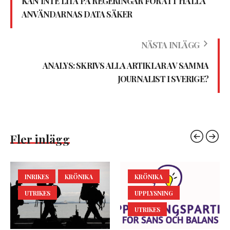
KAN INTE LITA PÅ REGERINGAR FÖR ATT HÅLLA
ANVÄNDARNAS DATA SÄKER
NÄSTA INLÄGG
ANALYS: SKRIVS ALLA ARTIKLAR AV SAMMA
JOURNALIST I SVERIGE?
Fler inlägg
INRIKES
KRÖNIKA
KRÖNIKA
UTRIKES
UPPLYSNING
UTRIKES