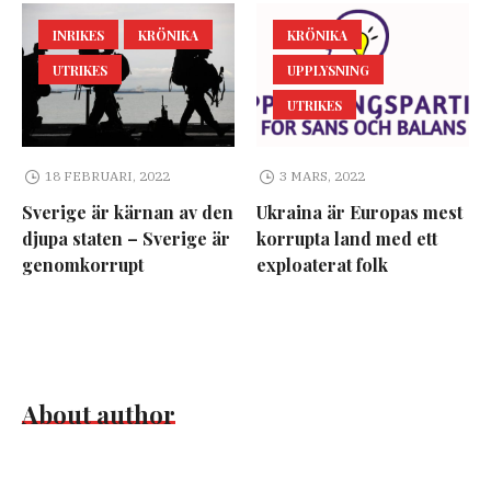
INRIKES
KRÖNIKA
KRÖNIKA
UTRIKES
UPPLYSNING
UTRIKES
18 FEBRUARI, 2022
3 MARS, 2022
Sverige är kärnan av den
Ukraina är Europas mest
djupa staten – Sverige är
korrupta land med ett
genomkorrupt
exploaterat folk
About author