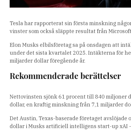
Tesla har rapporterat sin första minskning någon
vinster som också släppte resultat från Microsof
Elon Musks elbilsföretag sa på onsdagen att intäk
under det sista kvartalet 2025. Intäkterna för he
miljarder dollar föregående år.
Rekommenderade berättelser
lista
slutet
Nettovinsten sjönk 61 procent till 840 miljoner dol
med
av
dollar, en kraftig minskning från 7,1 miljarder do
4
listan
artiklar
Det Austin, Texas-baserade företaget avslöjade o
dollar i Musks artificiell intelligens start-up x