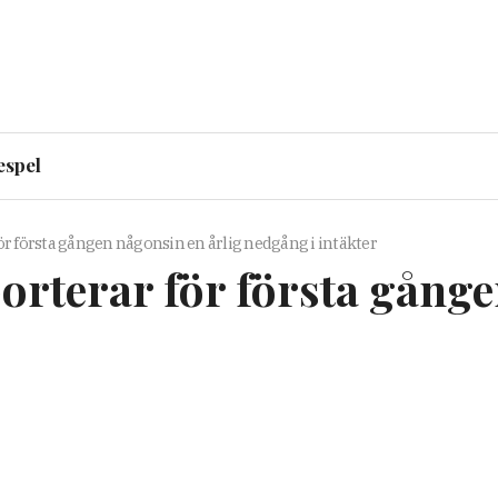
espel
ör första gången någonsin en årlig nedgång i intäkter
orterar för första gånge