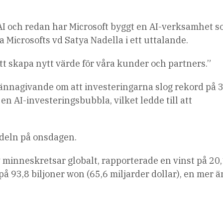
 AI och redan har Microsoft byggt en AI-verksamhet s
a Microsofts vd Satya Nadella i ett uttalande.
att skapa nytt värde för våra kunder och partners.”
lkännagivande om att investeringarna slog rekord på 
n AI-investeringsbubbla, vilket ledde till att
andeln på onsdagen.
 minneskretsar globalt, rapporterade en vinst på 20
på 93,8 biljoner won (65,6 miljarder dollar), en mer ä