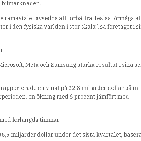
av bilmarknaden.
e ramavtalet avsedda att förbättra Teslas förmåga at
r i den fysiska världen i stor skala”, sa företaget i s
n.
icrosoft, Meta och Samsung starka resultat i sina s
rapporterade en vinst på 22,8 miljarder dollar på in
rperioden, en ökning med 6 procent jämfört med
 med förlängda timmar.
38,5 miljarder dollar under det sista kvartalet, baser