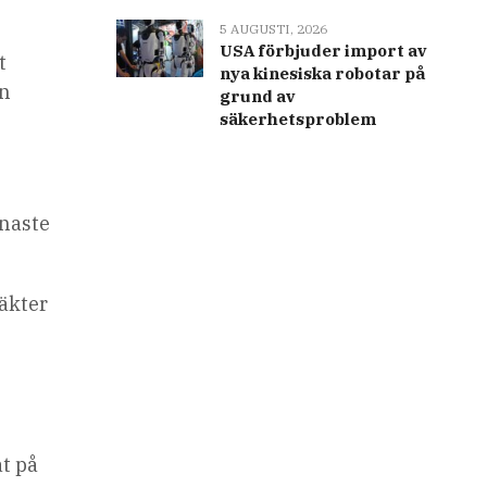
5 AUGUSTI, 2026
USA förbjuder import av
t
nya kinesiska robotar på
in
grund av
säkerhetsproblem
enaste
täkter
at på