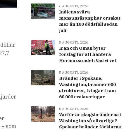
6 AUGUSTI, 2026
Indiens svåra
monsunsäsong har orsakat
s
mer än 100 dödsfall sedan
juli
5 AUGUSTI, 2026
 dollar
Iran och Oman byter
97,7
förslag för att hantera
Hormuzsundet: Vad vi vet
5 AUGUSTI, 2026
Bränder i Spokane,
Washington, bränner 600
strukturer, tvingar fram
ljarder
60 000 evakueringar
5 AUGUSTI, 2026
Varför är skogsbränderna i
er
Washington så allvarliga?
t – som
Spokane bränder förklaras