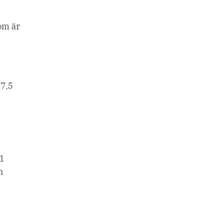
om är
37,5
,1
n