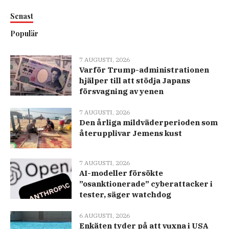
Senast
Populär
7 AUGUSTI, 2026
Varför Trump-administrationen
hjälper till att stödja Japans
försvagning av yenen
7 AUGUSTI, 2026
Den årliga mildväderperioden som
återupplivar Jemens kust
7 AUGUSTI, 2026
AI-modeller försökte
”osanktionerade” cyberattacker i
tester, säger watchdog
6 AUGUSTI, 2026
Enkäten tyder på att vuxna i USA