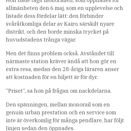
Hon hade tagit monorailen, som öppnades för
allmänheten den 6 maj, som en upplevelse och
listade dess fördelar lätt: den förbinder
svåråtkomliga delar av Kairo, särskilt nyare
distrikt, och den borde minska trycket på
huvudstadens trånga vägar.
Men det finns problem också. Avståndet till
närmaste station kräver ändå att hon gör en
extra resa, medan den 28-åriga läraren anser
att kostnaden för en biljett är för dyr.
”Priset”, sa hon på frågan om nackdelarna.
Den spänningen, mellan monorail som en
genuin urban prestation och en service som
inte är överkomlig för många pendlare, har följt
linjen sedan den öppnades.