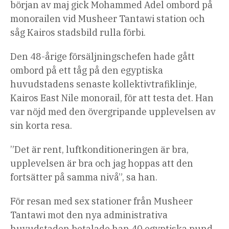
början av maj gick Mohammed Adel ombord på
monorailen vid Musheer Tantawi station och
såg Kairos stadsbild rulla förbi.
Den 48-årige försäljningschefen hade gått
ombord på ett tåg på den egyptiska
huvudstadens senaste kollektivtrafiklinje,
Kairos East Nile monorail, för att testa det. Han
var nöjd med den övergripande upplevelsen av
sin korta resa.
”Det är rent, luftkonditioneringen är bra,
upplevelsen är bra och jag hoppas att den
fortsätter på samma nivå”, sa han.
För resan med sex stationer från Musheer
Tantawi mot den nya administrativa
huvudstaden betalade han 40 egyptiska pund