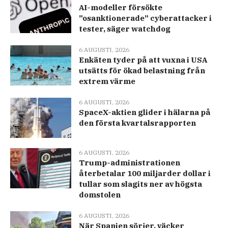
AI-modeller försökte
”osanktionerade” cyberattacker i
tester, säger watchdog
6 AUGUSTI, 2026
Enkäten tyder på att vuxna i USA
utsätts för ökad belastning från
extrem värme
6 AUGUSTI, 2026
SpaceX-aktien glider i hälarna på
den första kvartalsrapporten
6 AUGUSTI, 2026
Trump-administrationen
återbetalar 100 miljarder dollar i
tullar som slagits ner av högsta
domstolen
6 AUGUSTI, 2026
När Spanien sörjer, väcker