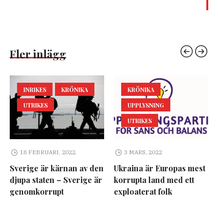
Fler inlägg
INRIKES
KRÖNIKA
KRÖNIKA
UTRIKES
UPPLYSNING
UTRIKES
18 FEBRUARI, 2022
3 MARS, 2022
Sverige är kärnan av den
Ukraina är Europas mest
djupa staten – Sverige är
korrupta land med ett
genomkorrupt
exploaterat folk