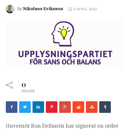
Nikolaus Eriksson
by
3 APRIL, 2022
0
SHARE
Guvernör Ron DeSantis har signerat en order