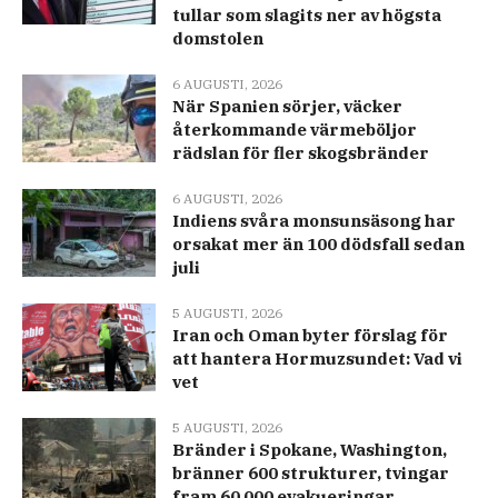
tullar som slagits ner av högsta
domstolen
6 AUGUSTI, 2026
När Spanien sörjer, väcker
återkommande värmeböljor
rädslan för fler skogsbränder
6 AUGUSTI, 2026
Indiens svåra monsunsäsong har
orsakat mer än 100 dödsfall sedan
juli
5 AUGUSTI, 2026
Iran och Oman byter förslag för
att hantera Hormuzsundet: Vad vi
vet
5 AUGUSTI, 2026
Bränder i Spokane, Washington,
bränner 600 strukturer, tvingar
fram 60 000 evakueringar