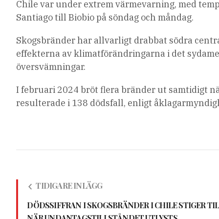
Chile var under extrem värmevarning, med tempe
Santiago till Biobio på söndag och måndag.
Skogsbränder har allvarligt drabbat södra centr
effekterna av klimatförändringarna i det sydame
översvämningar.
I februari 2024 bröt flera bränder ut samtidigt n
resulterade i 138 dödsfall, enligt åklagarmyndig
TIDIGARE INLÄGG
DÖDSSIFFRAN I SKOGSBRÄNDER I CHILE STIGER TIL
NÄR UNDANTAGSTILLSTÅNDET UTLYSTS