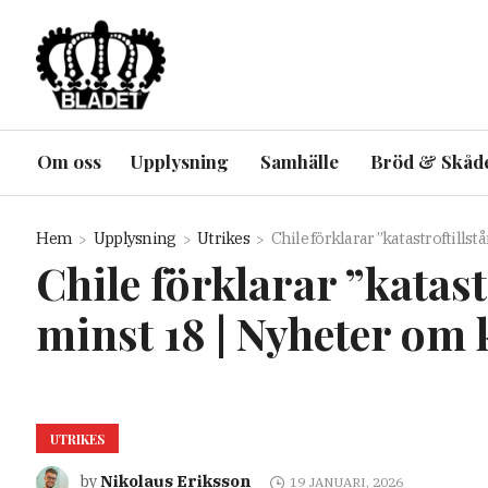
Om oss
Upplysning
Samhälle
Bröd & Skåd
Hem
Upplysning
Utrikes
Chile förklarar ”katastroftill
Chile förklarar ”katas
minst 18 | Nyheter om 
UTRIKES
Nikolaus Eriksson
by
19 JANUARI, 2026