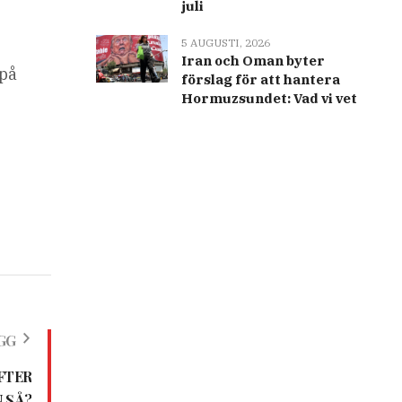
juli
5 AUGUSTI, 2026
Iran och Oman byter
 på
förslag för att hantera
Hormuzsundet: Vad vi vet
GG
FTER
 SÅ?