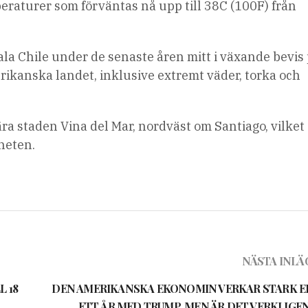
raturer som förväntas nå upp till 38C (100F) från
ala Chile under de senaste åren mitt i växande bevis
rikanska landet, inklusive extremt väder, torka och
ära staden Vina del Mar, nordväst om Santiago, vilket
heten.
NÄSTA INLÄ
L 18
DEN AMERIKANSKA EKONOMIN VERKAR STARK E
ETT ÅR MED TRUMP, MEN ÄR DET VERKLIGEN