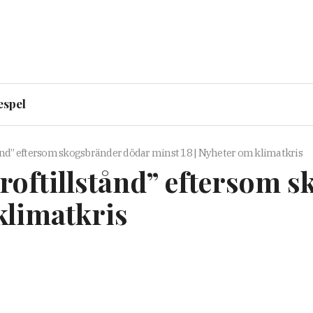
espel
stånd” eftersom skogsbränder dödar minst 18 | Nyheter om klimatkris
troftillstånd” eftersom
klimatkris