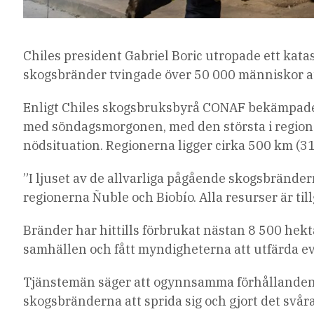
Chiles president Gabriel Boric utropade ett kata
skogsbränder tvingade över 50 000 människor a
Enligt Chiles skogsbruksbyrå CONAF bekämpade 
med söndagsmorgonen, med den största i regione
nödsituation. Regionerna ligger cirka 500 km (
”I ljuset av de allvarliga pågående skogsbränderna
regionerna Ñuble och Biobío. Alla resurser är tillg
Bränder har hittills förbrukat nästan 8 500 hekta
samhällen och fått myndigheterna att utfärda e
Tjänstemän säger att ogynnsamma förhållanden, 
skogsbränderna att sprida sig och gjort det svår