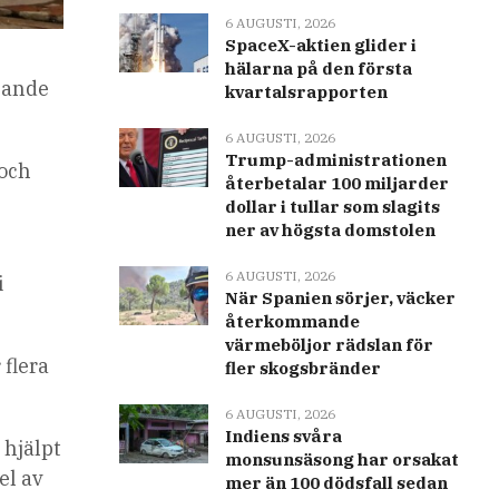
6 AUGUSTI, 2026
SpaceX-aktien glider i
hälarna på den första
asande
kvartalsrapporten
6 AUGUSTI, 2026
Trump-administrationen
 och
återbetalar 100 miljarder
dollar i tullar som slagits
ner av högsta domstolen
6 AUGUSTI, 2026
i
När Spanien sörjer, väcker
återkommande
värmeböljor rädslan för
 flera
fler skogsbränder
6 AUGUSTI, 2026
Indiens svåra
 hjälpt
monsunsäsong har orsakat
el av
mer än 100 dödsfall sedan