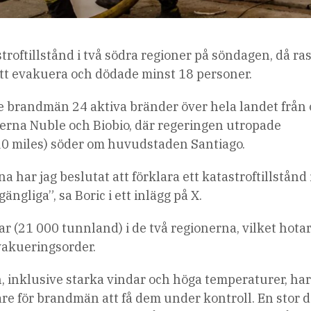
stroftillstånd i två södra regioner på söndagen, då r
tt evakuera och dödade minst 18 personer.
brandmän 24 aktiva bränder över hela landet från
rna Nuble och Biobio, där regeringen utropade
310 miles) söder om huvudstaden Santiago.
 har jag beslutat att förklara ett katastroftillstånd 
ängliga”, sa Boric i ett inlägg på X.
r (21 000 tunnland) i de två regionerna, vilket hotar
vakueringsorder.
inklusive starka vindar och höga temperaturer, har
are för brandmän att få dem under kontroll. En stor d