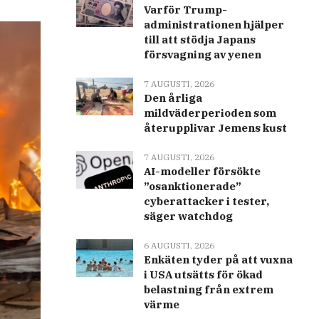
Varför Trump-
administrationen hjälper
till att stödja Japans
försvagning av yenen
7 AUGUSTI, 2026
Den årliga
mildväderperioden som
återupplivar Jemens kust
7 AUGUSTI, 2026
AI-modeller försökte
”osanktionerade”
cyberattacker i tester,
säger watchdog
6 AUGUSTI, 2026
Enkäten tyder på att vuxna
i USA utsätts för ökad
belastning från extrem
värme