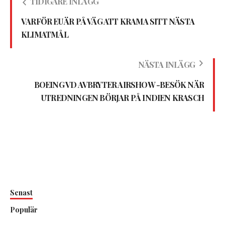
TIDIGARE INLÄGG
VARFÖR EU ÄR PÅ VÄG ATT KRAMA SITT NÄSTA
KLIMATMÅL
NÄSTA INLÄGG
BOEING VD AVBRYTER AIRSHOW -BESÖK NÄR
UTREDNINGEN BÖRJAR PÅ INDIEN KRASCH
Senast
Populär