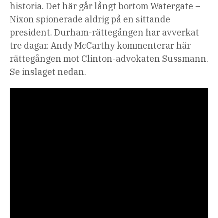
historia.
Det här går långt bortom Watergate –
Nixon spionerade aldrig på en sittande
president. Durham-rättegången har avverkat
tre dagar.
Andy McCarthy
kommenterar här
rättegången mot Clinton-advokaten Sussmann.
Se inslaget nedan.