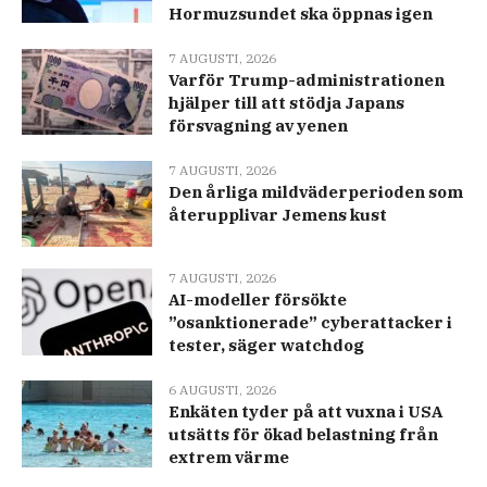
Hormuzsundet ska öppnas igen
7 AUGUSTI, 2026
Varför Trump-administrationen
hjälper till att stödja Japans
försvagning av yenen
7 AUGUSTI, 2026
Den årliga mildväderperioden som
återupplivar Jemens kust
7 AUGUSTI, 2026
AI-modeller försökte
”osanktionerade” cyberattacker i
tester, säger watchdog
6 AUGUSTI, 2026
Enkäten tyder på att vuxna i USA
utsätts för ökad belastning från
extrem värme