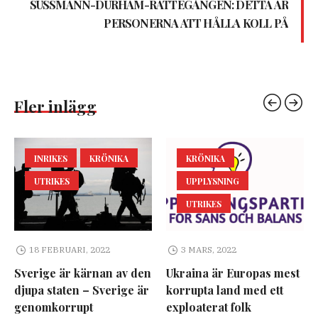
SUSSMANN-DURHAM-RÄTTEGÅNGEN: DETTA ÄR
PERSONERNA ATT HÅLLA KOLL PÅ
Fler inlägg
INRIKES
KRÖNIKA
KRÖNIKA
UTRIKES
UPPLYSNING
UTRIKES
18 FEBRUARI, 2022
3 MARS, 2022
Sverige är kärnan av den
Ukraina är Europas mest
djupa staten – Sverige är
korrupta land med ett
genomkorrupt
exploaterat folk