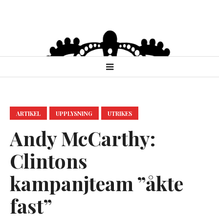
ARTIKEL
UPPLYSNING
UTRIKES
Andy McCarthy:
Clintons
kampanjteam ”åkte
fast”