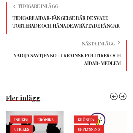
TIDIGARE INLÄGG
TIDIGARE AIDAR-FÄNGELSE DÄR DE SVALT,
TORTERADE OCH HÅNADE AVRÄTTADE FÅNGAR
NÄSTA INLÄGG
NADIJA SAVTJENKO - UKRAINSK POLITIKER OCH
AIDAR-MEDLEM
Fler inlägg
INRIKES
KRÖNIKA
KRÖNIKA
UTRIKES
UPPLYSNING