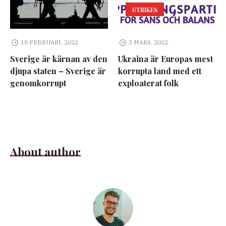
UTRIKES
18 FEBRUARI, 2022
3 MARS, 2022
Sverige är kärnan av den
Ukraina är Europas mest
djupa staten – Sverige är
korrupta land med ett
genomkorrupt
exploaterat folk
About author