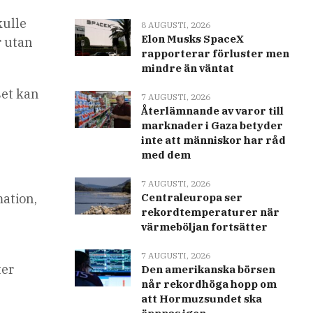
kulle
8 AUGUSTI, 2026
Elon Musks SpaceX
r utan
rapporterar förluster men
mindre än väntat
set kan
7 AUGUSTI, 2026
Återlämnande av varor till
marknader i Gaza betyder
inte att människor har råd
med dem
7 AUGUSTI, 2026
mation,
Centraleuropa ser
rekordtemperaturer när
värmeböljan fortsätter
7 AUGUSTI, 2026
ter
Den amerikanska börsen
når rekordhöga hopp om
att Hormuzsundet ska