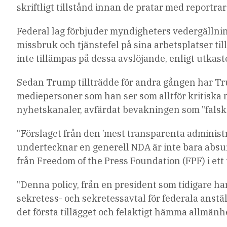
skriftligt tillstånd innan de pratar med reportra
Federal lag förbjuder myndigheters vedergällnin
missbruk och tjänstefel på sina arbetsplatser t
inte tillämpas på dessa avslöjande, enligt utkastet
Sedan Trump tillträdde för andra gången har T
mediepersoner som han ser som alltför kritiska
nyhetskanaler, avfärdat bevakningen som ”falska
”Förslaget från den ’mest transparenta administra
undertecknar en generell NDA är inte bara absurt
från Freedom of the Press Foundation (FPF) i ett 
”Denna policy, från en president som tidigare ha
sekretess- och sekretessavtal för federala anst
det första tillägget och felaktigt hämma allmänhe