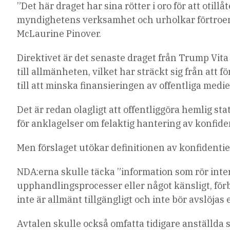
”Det här draget har sina rötter i oro för att otil
myndighetens verksamhet och urholkar förtroend
McLaurine Pinover.
Direktivet är det senaste draget från Trump Vita
till allmänheten, vilket har sträckt sig från at
till att minska finansieringen av offentliga med
Det är redan olagligt att offentliggöra hemlig st
för anklagelser om felaktig hantering av konfid
Men förslaget utökar definitionen av konfidentie
NDA:erna skulle täcka ”information som rör int
upphandlingsprocesser eller något känsligt, för
inte är allmänt tillgängligt och inte bör avslöjas e
Avtalen skulle också omfatta tidigare anställda 