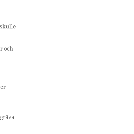
 skulle
r och
per
rgräva