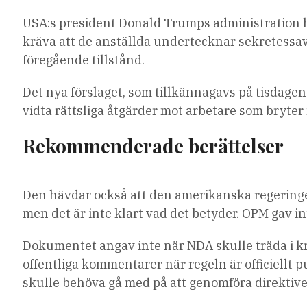
USA:s president Donald Trumps administration har
kräva att de anställda undertecknar sekretessavt
föregående tillstånd.
Det nya förslaget, som tillkännagavs på tisdagen
vidta rättsliga åtgärder mot arbetare som bryter
Rekommenderade berättelser
lista
slutet
Den hävdar också att den amerikanska regeringen s
med
av
men det är inte klart vad det betyder. OPM gav i
4
listan
artiklar
Dokumentet angav inte när NDA skulle träda i kr
offentliga kommentarer när regeln är officiellt p
skulle behöva gå med på att genomföra direktive