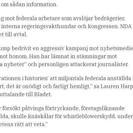
r om sådan information.
g mot federala arbetare som avslöjar bedrägerier,
ill interna regeringsvakthundar och kongressen. NDA
 till avtal.
rump bedrivit en aggressiv kampanj mot nyhetsmedie
 mot honom. Han har lämnat in stämningar mot
 nyheter” och personligen attackerat journalister.
tionen i historien’ att miljontals federala anställda
, det är onödigt och farligt hemligt,” sa Lauren Har
uttalande till Bladet.
r försökt påtvinga förtryckande, företagsliknande
ällda, skulle knäskålar för whistleblowerskydd, unde
tens rätt att veta.”