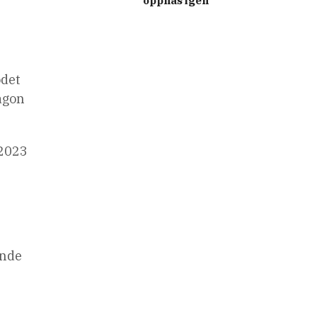
öppnas igen
ödet
tagon
 2023
ande