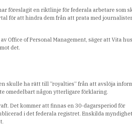
 föreslagit en riktlinje för federala arbetare som s
al för att hindra dem från att prata med journaliste
 av Office of Personal Management, säger att Vita hu
 mot det.
kulle ha rätt till ”royalties” från att avslöja infor
nte omedelbart någon ytterligare förklaring.
aft. Det kommer att finnas en 30-dagarsperiod för
ublicerad i det federala registret. Enskilda myndighe
t.