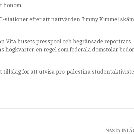
ot honom.
ABC-stationer efter att nattvärden Jimmy Kimmel skä
rån Vita husets presspool och begränsade reportrars
ens högkvarter, en regel som federala domstolar bed
tillslag för att utvisa pro-palestina studentaktivist
NÄSTA INLÄ