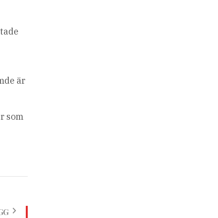
mtade
ömde är
er som
GG