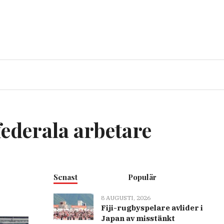
federala arbetare
Senast
Populär
8 AUGUSTI, 2026
Fiji-rugbyspelare avlider i
Japan av misstänkt