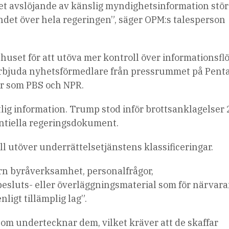
låtet avslöjande av känslig myndighetsinformation stör
et över hela regeringen”, säger OPM:s talesperson
 huset för att utöva mer kontroll över informationsfl
t förbjuda nyhetsförmedlare från pressrummet på Pen
ier som PBS och NPR.
atlig information. Trump stod inför brottsanklagelser
entiella regeringsdokument.
ll utöver underrättelsetjänstens klassificeringar.
ern byråverksamhet, personalfrågor,
besluts- eller överläggningsmaterial som för närvar
nligt tillämplig lag”.
som undertecknar dem, vilket kräver att de skaffar