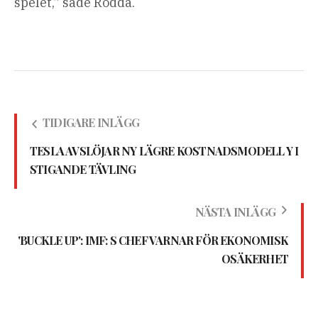
spelet,” sade Rodda.
TIDIGARE INLÄGG
TESLA AVSLÖJAR NY LÄGRE KOSTNADSMODELL Y I
STIGANDE TÄVLING
NÄSTA INLÄGG
'BUCKLE UP': IMF: S CHEF VARNAR FÖR EKONOMISK
OSÄKERHET