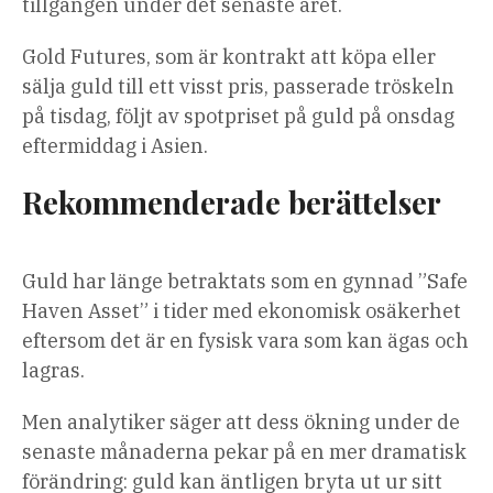
tillgången under det senaste året.
Gold Futures, som är kontrakt att köpa eller
sälja guld till ett visst pris, passerade tröskeln
på tisdag, följt av spotpriset på guld på onsdag
eftermiddag i Asien.
Rekommenderade berättelser
Lista
listans
Guld har länge betraktats som en gynnad ”Safe
över
slut
Haven Asset” i tider med ekonomisk osäkerhet
4
eftersom det är en fysisk vara som kan ägas och
artiklar
lagras.
Men analytiker säger att dess ökning under de
senaste månaderna pekar på en mer dramatisk
förändring: guld kan äntligen bryta ut ur sitt