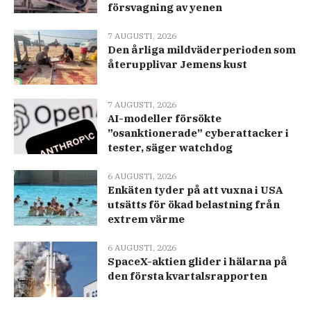
försvagning av yenen
7 AUGUSTI, 2026
Den årliga mildväderperioden som
återupplivar Jemens kust
7 AUGUSTI, 2026
AI-modeller försökte
”osanktionerade” cyberattacker i
tester, säger watchdog
6 AUGUSTI, 2026
Enkäten tyder på att vuxna i USA
utsätts för ökad belastning från
extrem värme
6 AUGUSTI, 2026
SpaceX-aktien glider i hälarna på
den första kvartalsrapporten