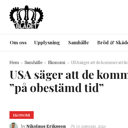
Om oss
Upplysning
Samhälle
Bröd & Skåd
Hem
Samhälle
Ekonomi
USA säger att de kommer att ko
USA säger att de komme
”på obestämd tid”
EKONOMI
Nikolaus Eriksson
by
10 JANUARI, 2026