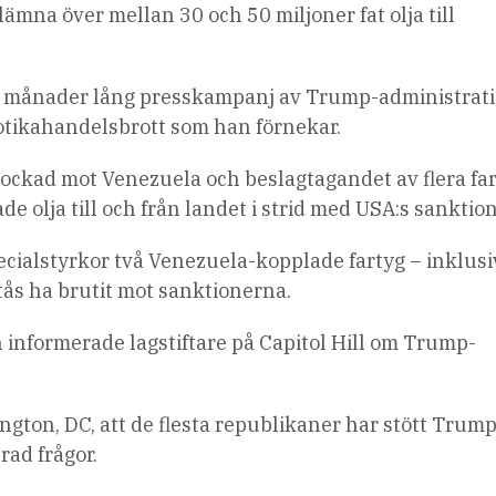
lämna över mellan 30 och 50 miljoner fat olja till
n månader lång presskampanj av Trump-administrat
otikahandelsbrott som han förnekar.
blockad mot Venezuela och beslagtagandet av flera fa
olja till och från landet i strid med USA:s sanktion
ialstyrkor två Venezuela-kopplade fartyg – inklusi
stås ha brutit mot sanktionerna.
nformerade lagstiftare på Capitol Hill om Trump-
ngton, DC, att de flesta republikaner har stött Trum
ad frågor.