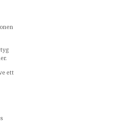
ionen
rtyg
er.
ve ett
ps