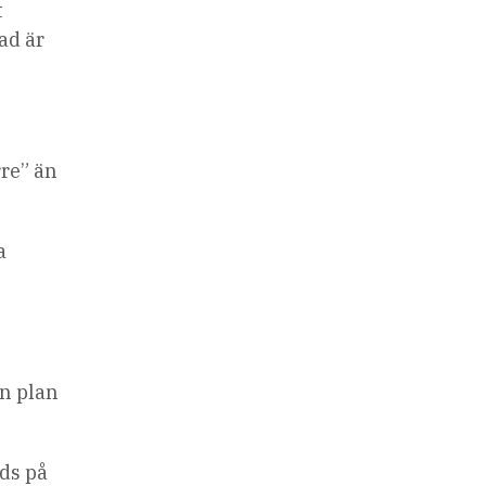
t
ad är
rre” än
a
en plan
ids på