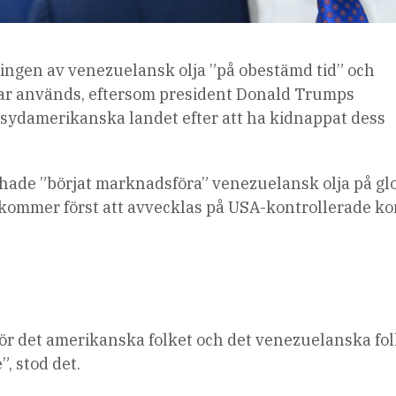
ningen av venezuelansk olja ”på obestämd tid” och
gar används, eftersom president Donald Trumps
 sydamerikanska landet efter att ha kidnappat dess
hade ”börjat marknadsföra” venezuelansk olja på gl
 ”kommer först att avvecklas på USA-kontrollerade k
för det amerikanska folket och det venezuelanska fo
, stod det.