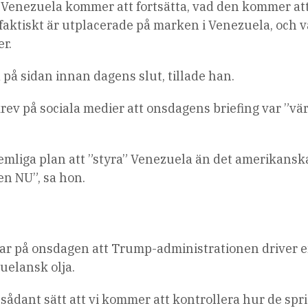
i Venezuela kommer att fortsätta, vad den kommer at
faktiskt är utplacerade på marken i Venezuela, och v
r.
 på sidan innan dagens slut, tillade han.
v på sociala medier att onsdagens briefing var ”vä
mliga plan att ”styra” Venezuela än det amerikansk
ten NU”, sa hon.
trar på onsdagen att Trump-administrationen driver 
uelansk olja.
ådant sätt att vi kommer att kontrollera hur de spr