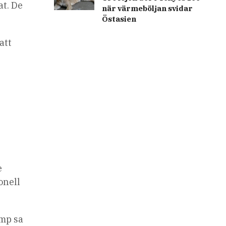
at. De
när värmeböljan svidar
Östasien
att
e
onell
ump sa