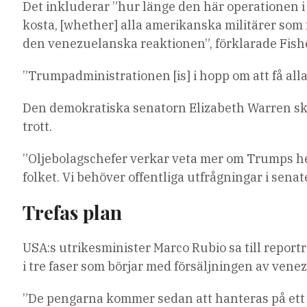
Det inkluderar ”hur länge den här operationen 
kosta, [whether] alla amerikanska militärer som 
den venezuelanska reaktionen”, förklarade Fishe
”Trumpadministrationen [is] i hopp om att få alla
Den demokratiska senatorn Elizabeth Warren skre
trott.
”Oljebolagschefer verkar veta mer om Trumps he
folket. Vi behöver offentliga utfrågningar i sena
Trefas plan
USA:s utrikesminister Marco Rubio sa till repor
i tre faser som börjar med försäljningen av venez
”De pengarna kommer sedan att hanteras på ett s