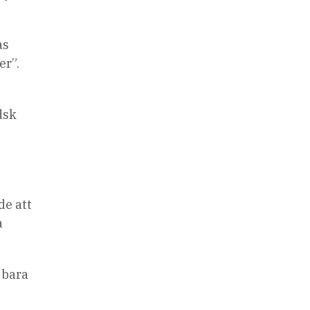
as
er”.
dsk
de att
a
 bara