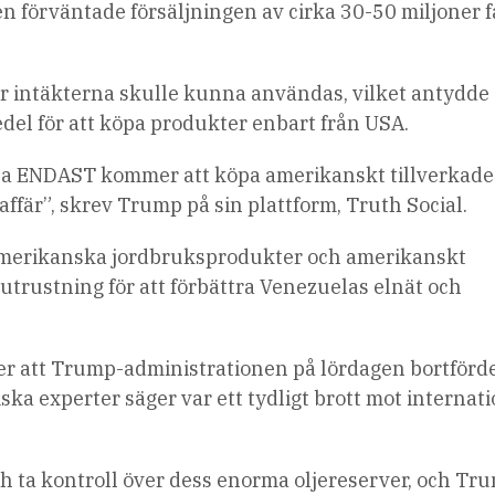
n förväntade försäljningen av cirka 30-50 miljoner f
r intäkterna skulle kunna användas, vilket antydde 
el för att köpa produkter enbart från USA.
uela ENDAST kommer att köpa amerikanskt tillverkade
affär”, skrev Trump på sin plattform, Truth Social.
amerikanska jordbruksprodukter och amerikanskt
utrustning för att förbättra Venezuelas elnät och
er att Trump-administrationen på lördagen bortförd
ka experter säger var ett tydligt brott mot internati
och ta kontroll över dess enorma oljereserver, och Tr