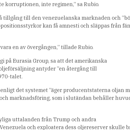
te korruptionen, inte regimen,” sa Rubio.
få tillgång till den venezuelanska marknaden och ”bö
ppositionsstyrkor kan få amnesti och släppas från fä
 vara en av övergången,” tillade Rubio.
gi på Eurasia Group, sa att det amerikanska
jeförsäljning antyder ”en återgång till
70-talet.
tt enligt det systemet ”äger producentstaterna oljan 
 och marknadsföring, som i slutändan behåller huv
nyliga uttalanden från Trump och andra
 Venezuela och exploatera dess oljereserver skulle b