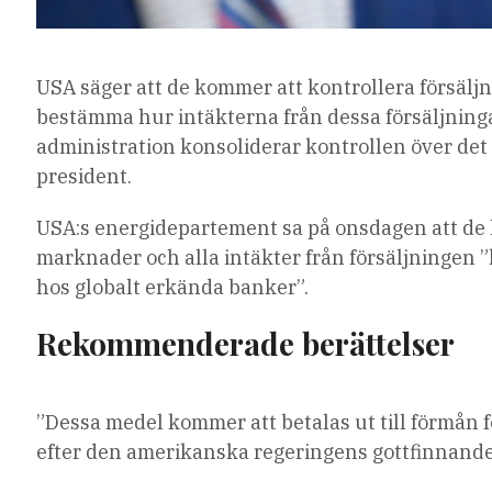
USA säger att de kommer att kontrollera försälj
bestämma hur intäkterna från dessa försäljnin
administration konsoliderar kontrollen över det
president.
USA:s energidepartement sa på onsdagen att de 
marknader och alla intäkter från försäljningen
hos globalt erkända banker”.
Rekommenderade berättelser
lista
slutet
”Dessa medel kommer att betalas ut till förmån 
med
av
efter den amerikanska regeringens gottfinnande”
4
listan
artiklar