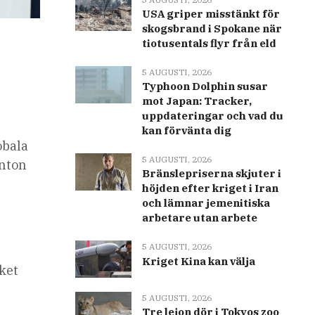
USA griper misstänkt för
skogsbrand i Spokane när
tiotusentals flyr från eld
5 AUGUSTI, 2026
Typhoon Dolphin susar
mot Japan: Tracker,
uppdateringar och vad du
kan förvänta dig
obala
5 AUGUSTI, 2026
onton
Bränslepriserna skjuter i
höjden efter kriget i Iran
och lämnar jemenitiska
arbetare utan arbete
5 AUGUSTI, 2026
Kriget Kina kan välja
lket
5 AUGUSTI, 2026
Tre lejon dör i Tokyos zoo