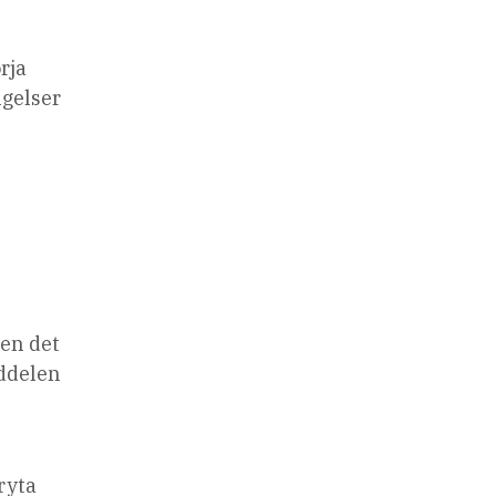
rja
ngelser
men det
uddelen
ryta