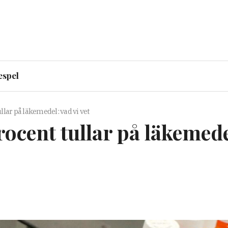
espel
lar på läkemedel: vad vi vet
cent tullar på läkemedel