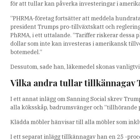
för att tullar kan påverka investeringar i ameri
”PHRMA-företag fortsätter att meddela hundratal
president Trumps pro-tillväxtskatt och reglerings
PhRMA, i ett uttalande. ”Tariffer riskerar dessa 
dollar som inte kan investeras i amerikansk till
botemedel.”
Dessutom, sade han, läkemedel skonas vanligtvis 
Vilka andra tullar tillkännaga
I ett annat inlägg om Sanning Social skrev Trum
alla köksskåp, badrumsvänger och ”tillhörande p
Klädda möbler hänvisar till alla möbler som inkl
I ett separat inlägg tillkännagav han en 25 -proc