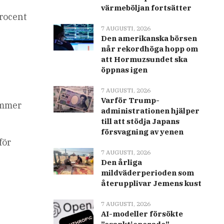
värmeböljan fortsätter
procent
7 AUGUSTI, 2026
Den amerikanska börsen
når rekordhöga hopp om
att Hormuzsundet ska
öppnas igen
7 AUGUSTI, 2026
Varför Trump-
ommer
administrationen hjälper
till att stödja Japans
försvagning av yenen
för
7 AUGUSTI, 2026
Den årliga
mildväderperioden som
återupplivar Jemens kust
7 AUGUSTI, 2026
AI-modeller försökte