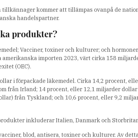
n tillkännager kommer att tillämpas ovanpå de natio
ikanska handelspartner.
ska produkter?
medel; Vacciner, toxiner och kulturer; och hormoner
a amerikanska importen 2023, värt cirka 158 miljard
xitet (OEC).
llar i förpackade läkemedel. Cirka 14,2 procent, elle
 från Irland; 14 procent, eller 12,1 miljarder dollar 
llar) från Tyskland; och 10,6 procent, eller 9,2 milja
produkter inkluderar Italien, Danmark och Storbrita
acciner, blod, antisera, toxiner och kulturer. Av det