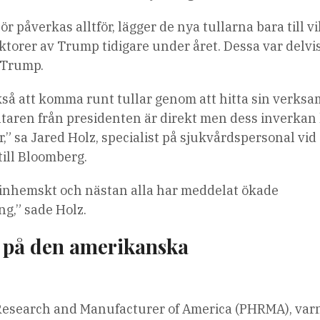
 påverkas alltför, lägger de nya tullarna bara till v
ktorer av Trump tidigare under året. Dessa var delvi
e Trump.
 att komma runt tullar genom att hitta sin verksa
ntaren från presidenten är direkt men dess inverkan
 sa Jared Holz, specialist på sjukvårdspersonal vid
till Bloomberg.
o inhemskt och nästan alla har meddelat ökade
ng,” sade Holz.
ha på den amerikanska
Research and Manufacturer of America (PHRMA), var