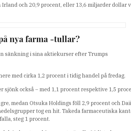
n Irland och 20,9 procent, eller 13,6 miljarder dollar v
å nya farma -tullar?
n sänkning i sina aktiekurser efter Trumps
re med cirka 1,2 procent i tidig handel på fredag.
 sjönk också – med 1,1 procent respektive 1,5 proce
re, medan Otsuka Holdings föll 2,9 procent och Dai
medelsgrupper tog en hit. Takeda farmaceutiska kan
falla, steg 1 procent.