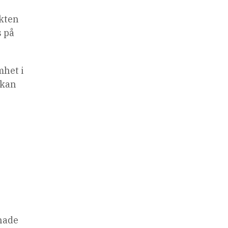
ikten
s på
mhet i
 kan
nade