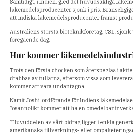
Samtidigt, i Indien, gled det huvudsakliga läkem
läkemedelsproducenter sjönk i pris. Branschgiga
att indiska läkemedelsproducenter främst produce
Australiens största bioteknikföretag, CSL, sjönk 
föregående dag.
Hur kommer läkemedelsindustri
Trots den första chocken som återspeglas i aktie
drabbas av tullarna, eftersom vissa som leverera
kommer att vara undantagna.
Namit Joshi, ordförande för Indiens läkemedelse
”osannolikt kommer att ha en omedelbar inverka
”Huvuddelen av vårt bidrag ligger i enkla generis
amerikanska tillverknings- eller ompaketeringse