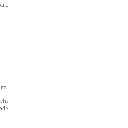
ärt,
nt.
ichi
tade