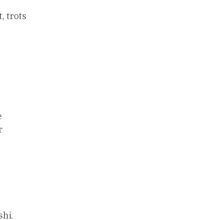
, trots
e
r
shi.