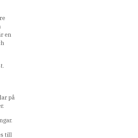
re
å
är en
ch
t.
lar på
r.
ngar.
 till