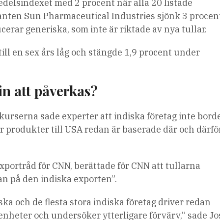
edelsindexet med 2 procent när alla 20 listade
nten Sun Pharmaceutical Industries sjönk 3 procent
rar generiska, som inte är riktade av nya tullar.
till en sex års låg och stängde 1,9 procent under
n att påverkas?
kurserna sade experter att indiska företag inte bord
r produkter till USA redan är baserade där och därfö
xportråd för CNN, berättade för CNN att tullarna
n på den indiska exporten”.
ka och de flesta stora indiska företag driver redan
nheter och undersöker ytterligare förvärv,” sade Jo