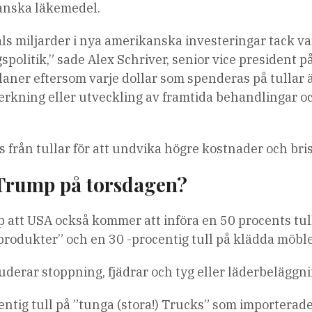
kanska läkemedel.
s miljarder i nya amerikanska investeringar tack va
politik,” sade Alex Schriver, senior vice president p
planer eftersom varje dollar som spenderas på tullar 
verkning eller utveckling av framtida behandlingar o
från tullar för att undvika högre kostnader och bris
v Trump på torsdagen?
p att USA också kommer att införa en 50 procents tul
rodukter” och en 30 -procentig tull på klädda möble
uderar stoppning, fjädrar och tyg eller läderbeläggni
entig tull på ”tunga (stora!) Trucks” som importerades