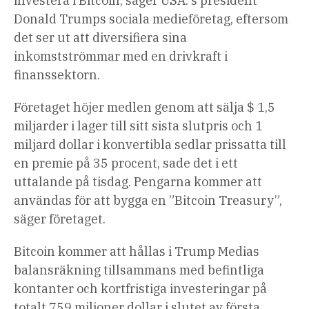
investera i Bitcoin, säger USA: s president
Donald Trumps sociala medieföretag, eftersom
det ser ut att diversifiera sina
inkomstströmmar med en drivkraft i
finanssektorn.
Företaget höjer medlen genom att sälja $ 1,5
miljarder i lager till sitt sista slutpris och 1
miljard dollar i konvertibla sedlar prissatta till
en premie på 35 procent, sade det i ett
uttalande på tisdag. Pengarna kommer att
användas för att bygga en ”Bitcoin Treasury”,
säger företaget.
Bitcoin kommer att hållas i Trump Medias
balansräkning tillsammans med befintliga
kontanter och kortfristiga investeringar på
totalt 759 miljoner dollar i slutet av första