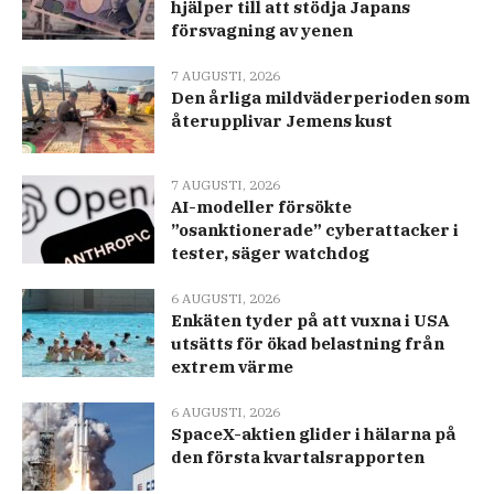
hjälper till att stödja Japans
försvagning av yenen
7 AUGUSTI, 2026
Den årliga mildväderperioden som
återupplivar Jemens kust
7 AUGUSTI, 2026
AI-modeller försökte
”osanktionerade” cyberattacker i
tester, säger watchdog
6 AUGUSTI, 2026
Enkäten tyder på att vuxna i USA
utsätts för ökad belastning från
extrem värme
6 AUGUSTI, 2026
SpaceX-aktien glider i hälarna på
den första kvartalsrapporten