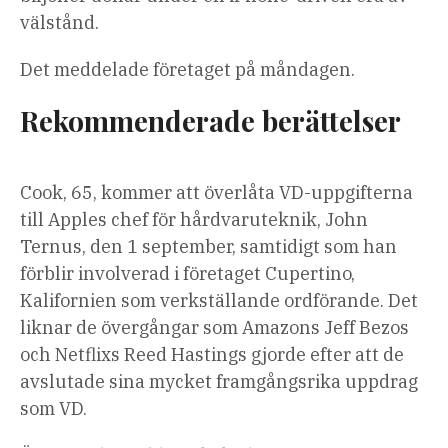
välstånd.
Det meddelade företaget på måndagen.
Rekommenderade berättelser
lista
slutet
Cook, 65, kommer att överlåta VD-uppgifterna
med
av
till Apples chef för hårdvaruteknik, John
4
listan
Ternus, den 1 september, samtidigt som han
artiklar
förblir involverad i företaget Cupertino,
Kalifornien som verkställande ordförande. Det
liknar de övergångar som Amazons Jeff Bezos
och Netflixs Reed Hastings gjorde efter att de
avslutade sina mycket framgångsrika uppdrag
som VD.