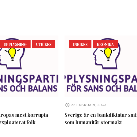
UPPLYSNING
UTRIKES
INRIKES
KRÖNIKA
22 FEBRUARI, 2022
uropas mest korrupta
Sverige är en bankdiktatur sm
exploaterat folk
som humanitär stormakt