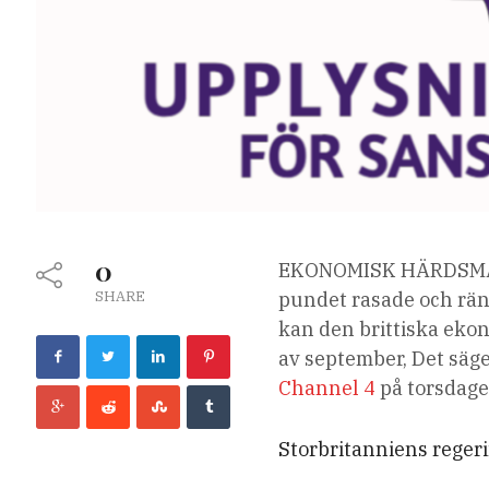
0
EKONOMISK HÄRDSMÄLTA
SHARE
pundet rasade och rän
kan den brittiska ekon
av september, Det säg
Channel 4
på torsdage
Storbritanniens reger