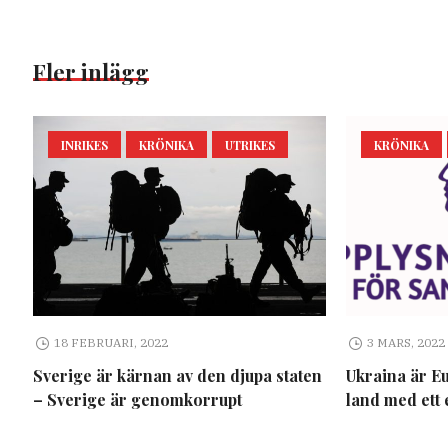
Fler inlägg
INRIKES
KRÖNIKA
UTRIKES
KRÖNIKA
18 FEBRUARI, 2022
3 MARS, 2022
Sverige är kärnan av den djupa staten
Ukraina är E
– Sverige är genomkorrupt
land med ett 