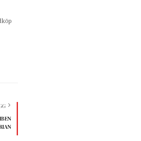
ödköp
GG
MBEN
RIAN