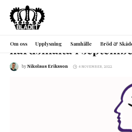
ARTIKEL
UPPLYSNING
UTRIKES
Storbritannien: ”timma
Om oss
Upplysning
Samhälle
Bröd & Skåd
härdsmälta i septemb
Nikolaus Eriksson
by
4 NOVEMBER, 2022