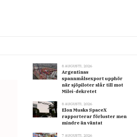
Senast
Populär
8 AUGUSTI, 2026
Vita huset för att träffa AI-
företag om avancerad
modellsäkerhet
8 AUGUSTI, 2026
Argentinas
spannmålsexport upphör
när sjöpiloter slår till mot
Milei-dekretet
8 AUGUSTI, 2026
Elon Musks SpaceX
rapporterar förluster men
mindre än väntat
7 AUGUSTI, 2026