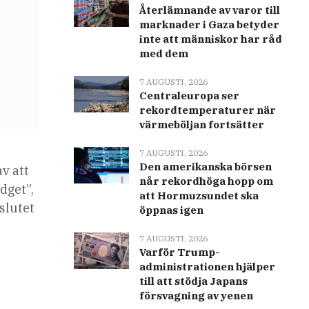
Återlämnande av varor till
marknader i Gaza betyder
inte att människor har råd
med dem
7 AUGUSTI, 2026
Centraleuropa ser
rekordtemperaturer när
värmeböljan fortsätter
7 AUGUSTI, 2026
Den amerikanska börsen
v att
når rekordhöga hopp om
dget”,
att Hormuzsundet ska
slutet
öppnas igen
7 AUGUSTI, 2026
Varför Trump-
administrationen hjälper
till att stödja Japans
försvagning av yenen