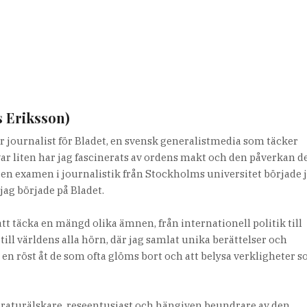
s Eriksson)
r journalist för Bladet, en svensk generalistmedia som täcker
var liten har jag fascinerats av ordens makt och den påverkan d
it en examen i journalistik från Stockholms universitet började 
jag började på Bladet.
tt täcka en mängd olika ämnen, från internationell politik till
 till världens alla hörn, där jag samlat unika berättelser och
e en röst åt de som ofta glöms bort och att belysa verkligheter 
teraturälskare, reseentusiast och hängiven beundrare av den