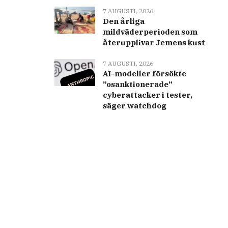
7 AUGUSTI, 2026
Den årliga
mildväderperioden som
återupplivar Jemens kust
7 AUGUSTI, 2026
AI-modeller försökte
”osanktionerade”
cyberattacker i tester,
säger watchdog