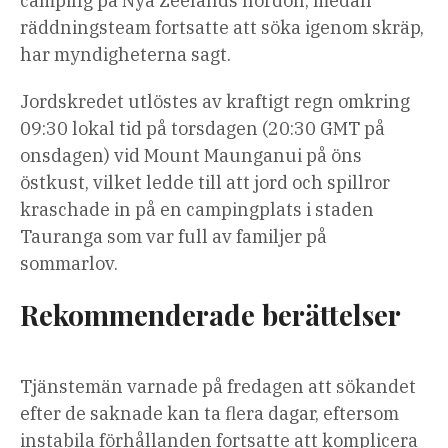
camping på Nya Zeelands nordön, medan
räddningsteam fortsatte att söka igenom skräp,
har myndigheterna sagt.
Jordskredet utlöstes av kraftigt regn omkring
09:30 lokal tid på torsdagen (20:30 GMT på
onsdagen) vid Mount Maunganui på öns
östkust, vilket ledde till att jord och spillror
kraschade in på en campingplats i staden
Tauranga som var full av familjer på
sommarlov.
Rekommenderade berättelser
lista
slutet
Tjänstemän varnade på fredagen att sökandet
med
av
efter de saknade kan ta flera dagar, eftersom
4
listan
instabila förhållanden fortsatte att komplicera
artiklar