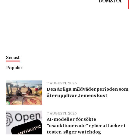
DOMSTOL
Senast
Populär
7 AUGUSTI, 2026
Den årliga mildväderperioden som
återupplivar Jemens kust
7 AUGUSTI, 2026
AI-modeller försökte
”osanktionerade” cyberattacker i
tester, säger watchdog