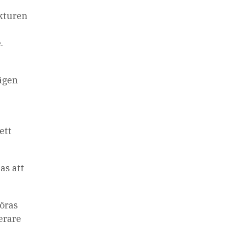
ukturen
.
vägen
ett
as att
göras
terare