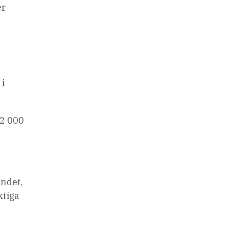
er
 i
 2 000
undet,
ktiga