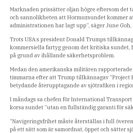
Marknaden prissätter oljan högre eftersom det ta
och sannolikheten att Hormuzsundet kommer att
administrationen har lagt upp”, säger June Goh,
Trots USA:s president Donald Trumps tillkännag
kommersiella fartyg genom det kritiska sundet, 
på grund av ihållande säkerhetsproblem.
Medan den amerikanska militären rapporterade 
timmarna efter att Trump tillkännagav ”Project 
betydande återupptagande av sjötrafiken i regi
I måndags sa chefen för International Transport 
korsa sundet ”utan en fullständig garanti för sä
”Navigeringsfrihet måste återställas i full öve
på ett sätt som är samordnat, öppet och sätter sj