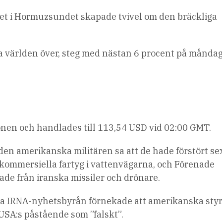
åldet i Hormuzsundet skapade tvivel om den bräckliga
na världen över, steg med nästan 6 procent på måndag
nen och handlades till 113,54 USD vid 02:00 GMT.
den amerikanska militären sa att de hade förstört se
 kommersiella fartyg i vattenvägarna, och Förenade
ade från iranska missiler och drönare.
iella IRNA-nyhetsbyrån förnekade att amerikanska sty
 USA:s påstående som ”falskt”.