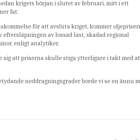
an krigets början i slutet av februari, mitt i ett
ner fat.
kommelse för att avsluta kriget, kommer oljeprise
v eftersläpningen av lossad last, skadad regional
nor, enligt analytiker.
sig att priserna skulle stiga ytterligare i takt med at
betydande neddragningsgrader borde vi se en ännu 