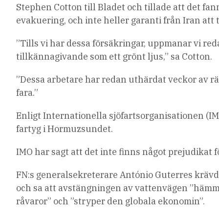
Stephen Cotton till Bladet och tillade att det fa
evakuering, och inte heller garanti från Iran att
”Tills vi har dessa försäkringar, uppmanar vi red
tillkännagivande som ett grönt ljus,” sa Cotton.
”Dessa arbetare har redan uthärdat veckor av räd
fara.”
Enligt Internationella sjöfartsorganisationen (IMO
fartyg i Hormuzsundet.
IMO har sagt att det inte finns något prejudikat f
FN:s generalsekreterare António Guterres krävde 
och sa att avstängningen av vattenvägen ”hämma
råvaror” och ”stryper den globala ekonomin”.