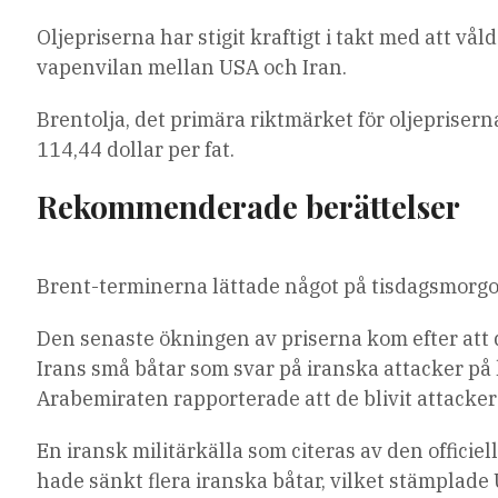
Oljepriserna har stigit kraftigt i takt med att v
vapenvilan mellan USA och Iran.
Brentolja, det primära riktmärket för oljepriser
114,44 dollar per fat.
Rekommenderade berättelser
lista
slutet
Brent-terminerna lättade något på tisdagsmorgo
med
av
4
listan
Den senaste ökningen av priserna kom efter att 
artiklar
Irans små båtar som svar på iranska attacker på
Arabemiraten rapporterade att de blivit attacker
En iransk militärkälla som citeras av den offic
hade sänkt flera iranska båtar, vilket stämplade