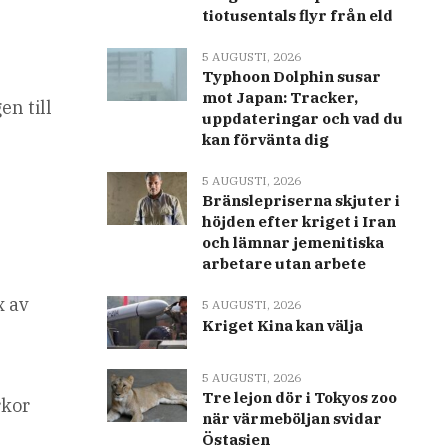
tiotusentals flyr från eld
5 AUGUSTI, 2026
Typhoon Dolphin susar
mot Japan: Tracker,
en till
uppdateringar och vad du
kan förvänta dig
5 AUGUSTI, 2026
Bränslepriserna skjuter i
höjden efter kriget i Iran
och lämnar jemenitiska
arbetare utan arbete
x av
5 AUGUSTI, 2026
Kriget Kina kan välja
5 AUGUSTI, 2026
Tre lejon dör i Tokyos zoo
rkor
när värmeböljan svidar
Östasien