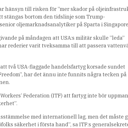
r hänsyn till risken för ”mer skador på oljeinfrastr
 stängas bortom den tidslinje som Trump-
 senior oljemarknadsanalytiker på Sparta i Singapore
ivande på måndagen att USA:s militär skulle ”leda”
har rederier varit tveksamma till att passera vatten
att två USA-flaggade handelsfartyg korsade sundet
Freedom”, har det ännu inte funnits några tecken på 
onen.
Workers’ Federation (ITF) att fartyg inte bör uppman
kerhet”.
rensstämmelse med internationell lag, men det måste 
öfolks säkerhet i första hand”, sa ITF:s generalsekre