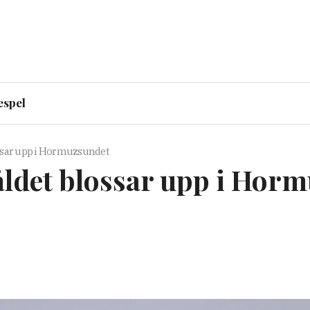
espel
lossar upp i Hormuzsundet
våldet blossar upp i Hor