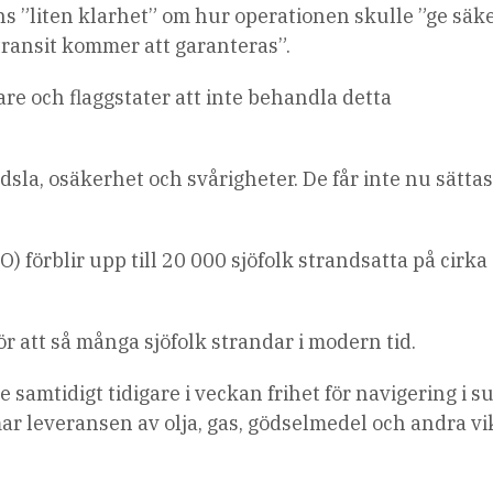
nns ”liten klarhet” om hur operationen skulle ”ge säk
 transit kommer att garanteras”.
are och flaggstater att inte behandla detta
sla, osäkerhet och svårigheter. De får inte nu sättas
) förblir upp till 20 000 sjöfolk strandsatta på cirka
ör att så många sjöfolk strandar i modern tid.
samtidigt tidigare i veckan frihet för navigering i s
r leveransen av olja, gas, gödselmedel och andra vi