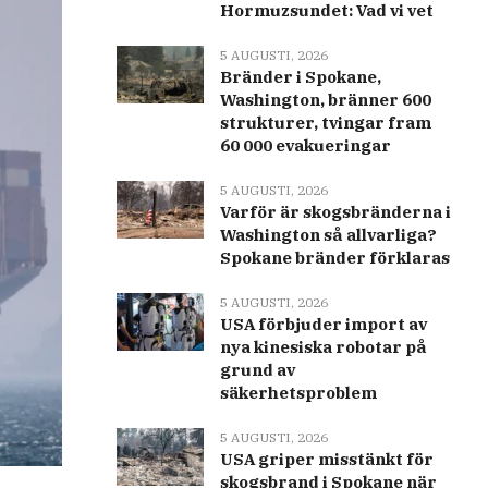
Hormuzsundet: Vad vi vet
5 AUGUSTI, 2026
Bränder i Spokane,
Washington, bränner 600
strukturer, tvingar fram
60 000 evakueringar
5 AUGUSTI, 2026
Varför är skogsbränderna i
Washington så allvarliga?
Spokane bränder förklaras
5 AUGUSTI, 2026
USA förbjuder import av
nya kinesiska robotar på
grund av
säkerhetsproblem
5 AUGUSTI, 2026
USA griper misstänkt för
skogsbrand i Spokane när