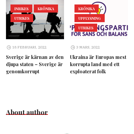
INRIKES
KRÖNIKA
KRÖNIKA
UTRIKES
UPPLYSNING
UTRIKES
18 FEBRUARI, 2022
3 MARS, 2022
Sverige är kärnan av den
Ukraina är Europas mest
djupa staten – Sverige är
korrupta land med ett
genomkorrupt
exploaterat folk
About author