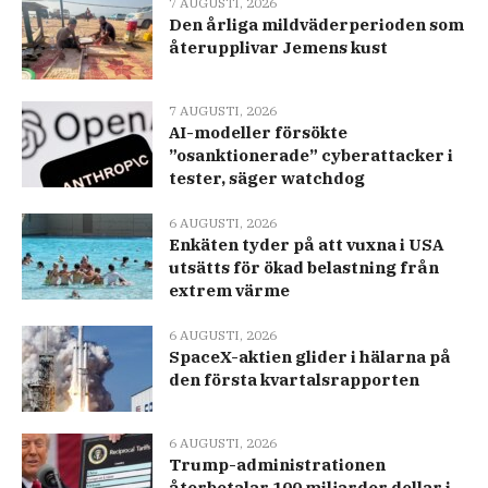
7 AUGUSTI, 2026
Den årliga mildväderperioden som
återupplivar Jemens kust
7 AUGUSTI, 2026
AI-modeller försökte
”osanktionerade” cyberattacker i
tester, säger watchdog
6 AUGUSTI, 2026
Enkäten tyder på att vuxna i USA
utsätts för ökad belastning från
extrem värme
6 AUGUSTI, 2026
SpaceX-aktien glider i hälarna på
den första kvartalsrapporten
6 AUGUSTI, 2026
Trump-administrationen
återbetalar 100 miljarder dollar i