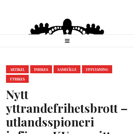
ARTIKEL
INRIKES
SAMHÄLLE
UPPLYSNING
UTRIKES
Nytt
yttrandefrihetsbrott –
utlandsspioneri