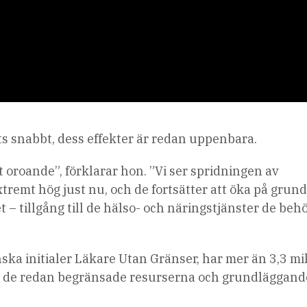
ts snabbt, dess effekter är redan uppenbara.
t oroande”, förklarar hon. ”Vi ser spridningen av
remt hög just nu, och de fortsätter att öka på grund
ivet – tillgång till de hälso- och näringstjänster de beh
ska initialer Läkare Utan Gränser, har mer än 3,3 mi
ger de redan begränsade resurserna och grundläggand