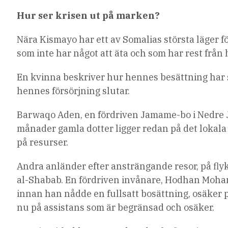
Hur ser krisen ut på marken?
Nära Kismayo har ett av Somalias största läger fö
som inte har något att äta och som har rest från
En kvinna beskriver hur hennes besättning har sju
hennes försörjning slutar.
Barwaqo Aden, en fördriven Jamame-bo i Nedre Ju
månader gamla dotter ligger redan på det lokala
på resurser.
Andra anländer efter ansträngande resor, på fl
al-Shabab. En fördriven invånare, Hodhan Mohame
innan han nådde en fullsatt bosättning, osäker
nu på assistans som är begränsad och osäker.