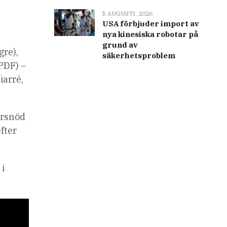
5 AUGUSTI, 2026
USA förbjuder import av
nya kinesiska robotar på
grund av
gre),
säkerhetsproblem
(PDF) –
iarré,
ersnöd
efter
 i