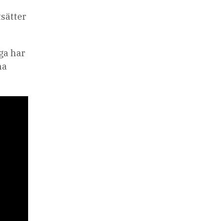
tsätter
nga har
na