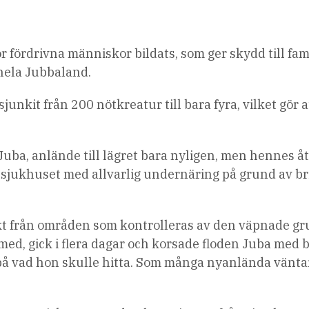
r fördrivna människor bildats, som ger skydd till fam
 hela Jubbaland.
nkit från 200 nötkreatur till bara fyra, vilket gör a
ba, anlände till lägret bara nyligen, men hennes åt
 sjukhuset med allvarlig undernäring på grund av br
ykt från områden som kontrolleras av den väpnade g
d, gick i flera dagar och korsade floden Juba med 
 på vad hon skulle hitta. Som många nyanlända vänta