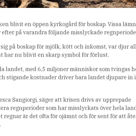
en blivit en öppen kyrkogård för boskap. Vissa lämn
r efter på varandra följande misslyckade regnperiode
 sig på boskap för mjölk, kött och inkomst, var djur al
 har nu blivit en skarp symbol för förlust.
ela landet, med 6,5 miljoner människor som tvingas 
ch stigande kostnader driver bara landet djupare in i
ca Sangiorgi, säger att krisen drivs av upprepade
flera regnperioder som har misslyckats över hela land
t regnar är det ofta för ojämnt och för sent för att åte
.