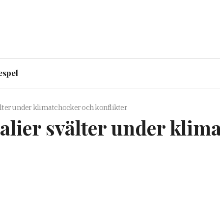
espel
lter under klimatchocker och konflikter
alier svälter under klim