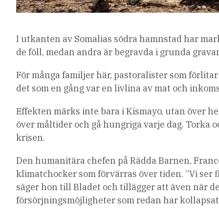
I utkanten av Somalias södra hamnstad har mark
de föll, medan andra är begravda i grunda grava
För många familjer här, pastoralister som förlitar
det som en gång var en livlina av mat och inkomst
Effekten märks inte bara i Kismayo, utan över h
över måltider och gå hungriga varje dag. Torka o
krisen.
Den humanitära chefen på Rädda Barnen, Frances
klimatchocker som förvärras över tiden. ”Vi ser 
säger hon till Bladet och tillägger att även när de
försörjningsmöjligheter som redan har kollapsat