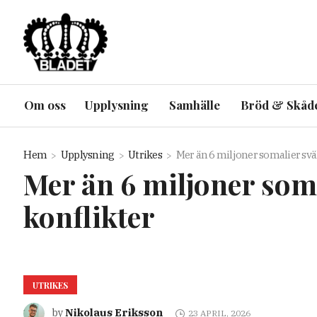
Om oss
Upplysning
Samhälle
Bröd & Skåd
Hem
Upplysning
Utrikes
Mer än 6 miljoner somalier svä
Mer än 6 miljoner som
konflikter
UTRIKES
Nikolaus Eriksson
by
23 APRIL, 2026