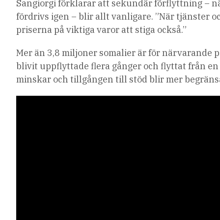
Sangiorgi förklarar att sekundär förflyttning –
fördrivs igen – blir allt vanligare. ”När tjänster 
priserna på viktiga varor att stiga också.”
Mer än 3,8 miljoner somalier är för närvarande p
blivit uppflyttade flera gånger och flyttat från 
minskar och tillgången till stöd blir mer begräns