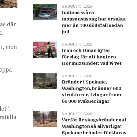
6 AUGUSTI, 2026
Indiens svåra
monsunsäsong har orsakat
as där
mer än 100 dödsfall sedan
juli
r.
5 AUGUSTI, 2026
lt, men
Iran och Oman byter
förslag för att hantera
Hormuzsundet: Vad vi vet
hoppa
5 AUGUSTI, 2026
Bränder i Spokane,
Washington, bränner 600
strukturer, tvingar fram
60 000 evakueringar
et”,
5 AUGUSTI, 2026
rställa
Varför är skogsbränderna i
Washington så allvarliga?
Spokane bränder förklaras