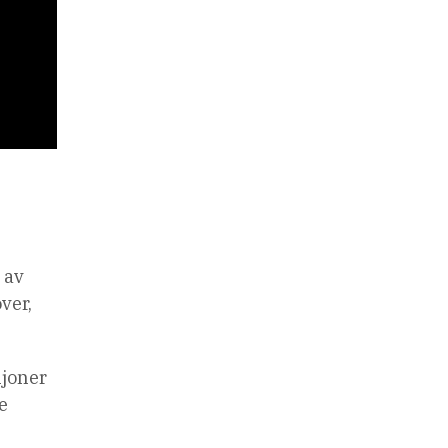
 av
över,
ljoner
e