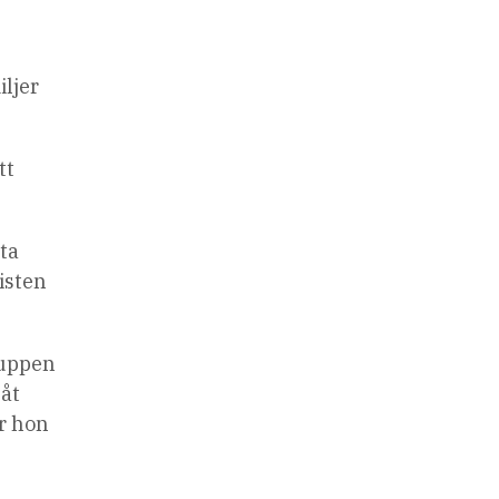
iljer
tt
ta
isten
ruppen
båt
r hon