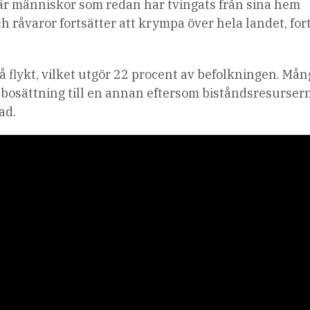
 när människor som redan har tvingats från sina hem
och råvaror fortsätter att krympa över hela landet, for
å flykt, vilket utgör 22 procent av befolkningen. Må
en bosättning till en annan eftersom biståndsresurser
ad.