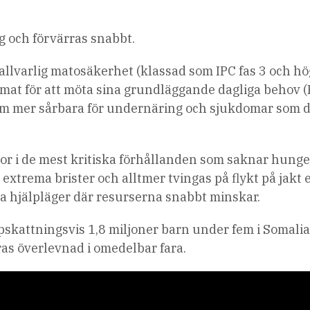
g och förvärras snabbt.
allvarlig matosäkerhet (klassad som IPC fas 3 och hö
 mat för att möta sina grundläggande dagliga behov 
r dem mer sårbara för undernäring och sjukdomar som d
kor i de mest kritiska förhållanden som saknar hung
r extrema brister och alltmer tvingas på flykt på jakt 
a hjälpläger där resurserna snabbt minskar.
skattningsvis 1,8 miljoner barn under fem i Somalia
ras överlevnad i omedelbar fara.