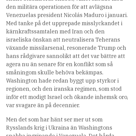
den militära operationen för att avlägsna
Venezuelas president Nicolás Maduro i januari.
Med tanke på det upprepade misslyckandet i
kärnkraftssamtalen med Iran och den
israeliska önskan att neutralisera Teherans
växande missilarsenal, resonerade Trump och
hans rådgivare sannolikt att det var bättre att
agera nu än senare för en konflikt som så
småningom skulle behöva bekämpas
.
Washington hade redan byggt upp styrkor i
regionen, och den iranska regimen, som stod
inför ett modigt Israel och ökande inhemsk oro,
var svagare än på decennier.
Men det som har hänt ser mer ut som
Rysslands krig i Ukraina än Washingtons
snabba ingripande i Venezuela. Det hårda