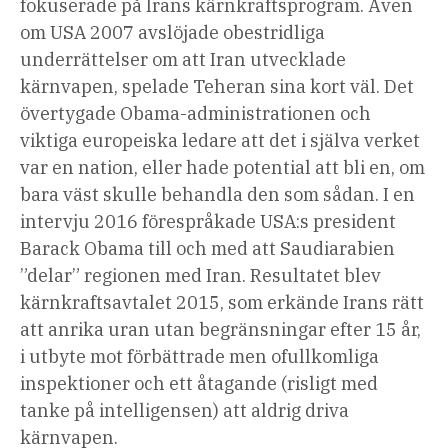
fokuserade på Irans kärnkraftsprogram. Även
om USA 2007 avslöjade obestridliga
underrättelser om att Iran utvecklade
kärnvapen, spelade Teheran sina kort väl. Det
övertygade Obama-administrationen och
viktiga europeiska ledare att det i själva verket
var en nation, eller hade potential att bli en, om
bara väst skulle behandla den som sådan. I en
intervju 2016 förespråkade USA:s president
Barack Obama till och med att Saudiarabien
”delar” regionen med Iran. Resultatet blev
kärnkraftsavtalet 2015, som erkände Irans rätt
att anrika uran utan begränsningar efter 15 år,
i utbyte mot förbättrade men ofullkomliga
inspektioner och ett åtagande (risligt med
tanke på intelligensen) att aldrig driva
kärnvapen.