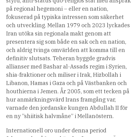
styrd, anti-status quo-religiös stat med anspråk
på regional hegemoni – eller en nation,
fokuserad på typiska intressen som säkerhet
och utveckling. Mellan 1979 och 2023 lyckades
Iran utöka sin regionala makt genom att
presentera sig som både en sak och en nation,
och aldrig tvinga omvärlden att komma till en
definitiv slutsats. Teheran byggde gradvis
allianser med Bashar al-Assads regim i Syrien,
shia-fraktioner och miliser i Irak, Hizbollah i
Libanon, Hamas i Gaza och på Västbanken och
houthierna i Jemen. År 2005, som ett tecken på
hur anmärkningsvärd Irans framgång var,
varnade den jordanske kungen Abdullah II för
en ny ”shiitisk halvmåne” i Mellanöstern.
Internationell oro under denna period