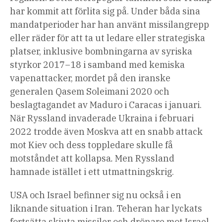
har kommit att förlita sig på. Under båda sina
mandatperioder har han använt missilangrepp
eller räder för att ta ut ledare eller strategiska
platser, inklusive bombningarna av syriska
styrkor 2017–18 i samband med kemiska
vapenattacker, mordet på den iranske
generalen Qasem Soleimani 2020 och
beslagtagandet av Maduro i Caracas i januari.
När Ryssland invaderade Ukraina i februari
2022 trodde även Moskva att en snabb attack
mot Kiev och dess toppledare skulle få
motståndet att kollapsa
.
Men Ryssland
hamnade istället i ett utmattningskrig.
USA och Israel befinner sig nu också i en
liknande situation i Iran. Teheran har lyckats
fortsätta skjuta missiler och drönare mot Israel