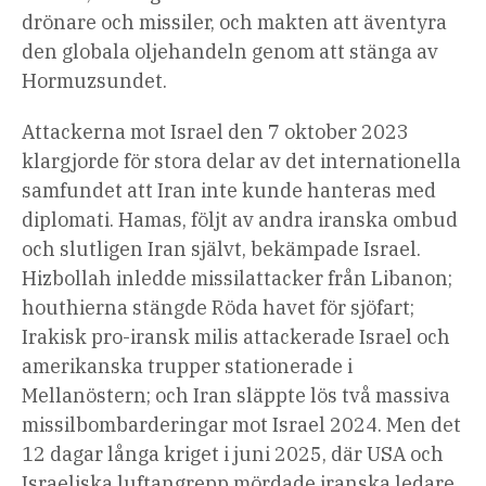
drönare och missiler, och makten att äventyra
den globala oljehandeln genom att stänga av
Hormuzsundet.
Attackerna mot Israel den 7 oktober 2023
klargjorde för stora delar av det internationella
samfundet att Iran inte kunde hanteras med
diplomati. Hamas, följt av andra iranska ombud
och slutligen Iran självt, bekämpade Israel.
Hizbollah inledde missilattacker från Libanon;
houthierna stängde Röda havet för sjöfart;
Irakisk pro-iransk milis attackerade Israel och
amerikanska trupper stationerade i
Mellanöstern; och Iran släppte lös två massiva
missilbombarderingar mot Israel 2024. Men det
12 dagar långa kriget i juni 2025, där USA och
Israeliska luftangrepp mördade iranska ledare