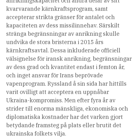
anrikningskapacitet och andra delar av sitt
kvarvarande kärnkraftsprogram, samt
accepterar strikta gränser för antalet och
kapaciteten av dess missilinnehav. Särskilt
stränga begränsningar av anrikning skulle
undvika de stora bristerna i 2015 års
kärnkraftsavtal. Dessa inkluderade officiell
välsignelse för iransk anrikning, begränsningar
av dess grad och kvantitet endast i femton år,
och inget ansvar för Irans beprövade
vapenprogram. Ryssland å sin sida har hittills
varit ovilligt att acceptera en uppnåbar
Ukraina-kompromiss. Men efter fyra år av
strider till enorma mänskliga, ekonomiska och
diplomatiska kostnader har det varken gjort
betydande framsteg på plats eller brutit det
ukrainska folkets vilja.