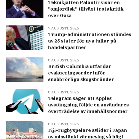
Teknikjätten Palantir visar en
”omjordisk” tillväxt trots kritik
över Gaza
9 AUGUSTI, 2026
Trump-administrationen stämdes
av 25 stater för nya tullar på
handelspartner
8 AUGUSTI, 2026
British Columbia utfärdar
evakueringsorder inför
snabbrörliga skogsbränder
8 AUGUSTI, 2026
Telegram säger att Apples
avstängning följde en användares
överträdelse av innehållsnormer
8 AUGUSTI, 2026
Fiji-rugbyspelare avlider i Japan
av misstänkt värmeslag så högt