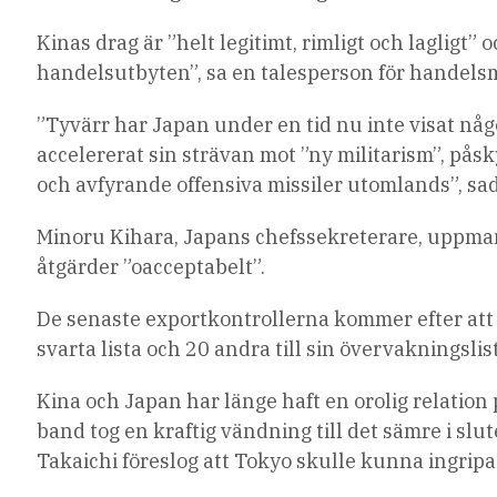
Kinas drag är ”helt legitimt, rimligt och laglig
handelsutbyten”, sa en talesperson för handelsm
”Tyvärr har Japan under en tid nu inte visat någon
accelererat sin strävan mot ”ny militarism”, påsk
och avfyrande offensiva missiler utomlands”, sa
Minoru Kihara, Japans chefssekreterare, uppma
åtgärder ”oacceptabelt”.
De senaste exportkontrollerna kommer efter att Pe
svarta lista och 20 andra till sin övervakningsli
Kina och Japan har länge haft en orolig relation 
band tog en kraftig vändning till det sämre i slu
Takaichi föreslog att Tokyo skulle kunna ingripa