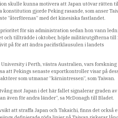
on skulle kunna motivera att Japan utövar rätten til
iska konstitution gjorde Peking rasande, som anser Ta
åste ”återförenas” med det kinesiska fastlandet.
en prioritet för sin administration sedan hon vann led
 och tillträdde i oktober, höjde militärutgifterna till
it på för att ändra pacifistklausulen i landets
niversity i Perth, västra Australien, vars forskning
sa att Pekings senaste exportkontroller visar på des
aktörer som utmanar ”kärnintressen”, som Taiwan.
ång mot Japan i det här fallet signalerar graden av
tan även för andra länder”, sa McDonagh till Bladet.
ikt att straffa Japan och Takaichi, finns det också e
ejings definierade röda linjer på Taiwan riskerar lån