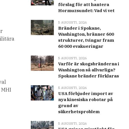
förslag för att hantera
i
Hormuzsundet: Vad vi vet
5 AUGUSTI, 2026
Bränder i Spokane,
er
Washington, bränner 600
litära
strukturer, tvingar fram
60 000 evakueringar
5 AUGUSTI, 2026
Varför är skogsbränderna i
Washington så allvarliga?
Spokane bränder förklaras
val
5 AUGUSTI, 2026
, MHI
USA förbjuder import av
nya kinesiska robotar på
grund av
säkerhetsproblem
5 AUGUSTI, 2026