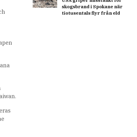
USA griper misstänkt för
skogsbrand i Spokane när
och
tiotusentals flyr från eld
vapen
dana
n
Taiwan.
deras
ae