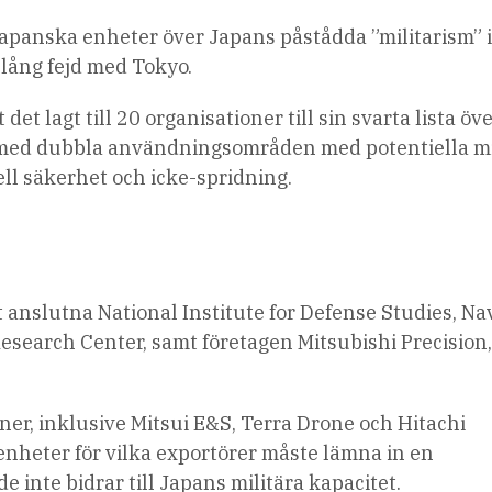
japanska enheter över Japans påstådda ”militarism” 
lång fejd med Tokyo.
 lagt till 20 organisationer till sin svarta lista öv
l med dubbla användningsområden med potentiella mi
ell säkerhet och icke-spridning.
t anslutna National Institute for Defense Studies, Na
search Center, samt företagen Mitsubishi Precision
oner, inklusive Mitsui E&S, Terra Drone och Hitachi
enheter för vilka exportörer måste lämna in en
e inte bidrar till Japans militära kapacitet.