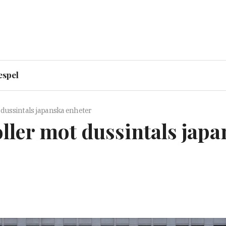
espel
 dussintals japanska enheter
ller mot dussintals jap