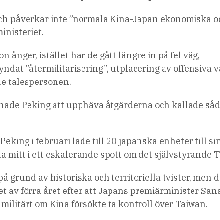
t” och påverkar inte ”normala Kina-Japan ekonomiska 
inisteriet.
 ånger, istället har de gått längre in på fel väg,
yndat ”återmilitarisering”, utplacering av offensiva 
de talespersonen.
nade Peking att upphäva åtgärderna och kallade så
king i februari lade till 20 japanska enheter till si
sta mitt i ett eskalerande spott om det självstyrande 
på grund av historiska och territoriella tvister, men 
tet av förra året efter att Japans premiärminister San
 militärt om Kina försökte ta kontroll över Taiwan.