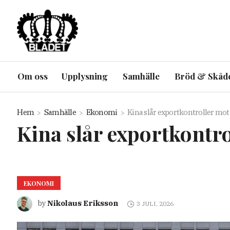
Om oss
Upplysning
Samhälle
Bröd & Skåd
Hem
Samhälle
Ekonomi
Kina slår exportkontroller mot
Kina slår exportkontro
EKONOMI
Nikolaus Eriksson
by
3 JULI, 2026