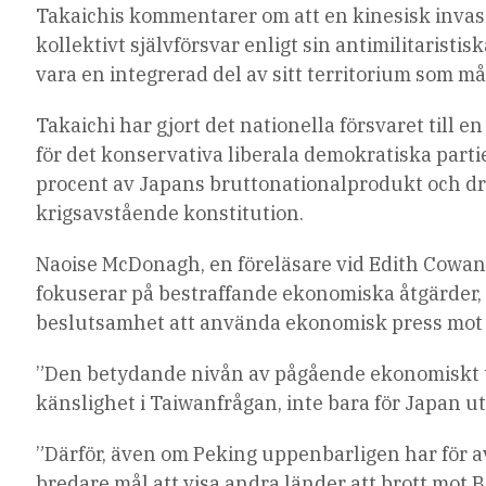
Takaichis kommentarer om att en kinesisk invasi
kollektivt självförsvar enligt sin antimilitarist
vara en integrerad del av sitt territorium som m
Takaichi har gjort det nationella försvaret till 
för det konservativa liberala demokratiska partiet
procent av Japans bruttonationalprodukt och driv
krigsavstående konstitution.
Naoise McDonagh, en föreläsare vid Edith Cowan U
fokuserar på bestraffande ekonomiska åtgärder, 
beslutsamhet att använda ekonomisk press mot 
”Den betydande nivån av pågående ekonomiskt tv
känslighet i Taiwanfrågan, inte bara för Japan u
”Därför, även om Peking uppenbarligen har för avs
bredare mål att visa andra länder att brott mot B