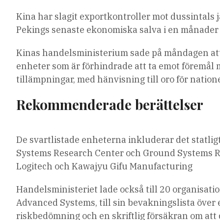
Kina har slagit exportkontroller mot dussintals 
Pekings senaste ekonomiska salva i en månader 
Kinas handelsministerium sade på måndagen att det
enheter som är förhindrade att ta emot föremå
tillämpningar, med hänvisning till oro för nation
Rekommenderade berättelser
lista
slutet
De svartlistade enheterna inkluderar det statlig
med
av
Systems Research Center och Ground Systems Re
4
listan
Logitech och Kawajyu Gifu Manufacturing
artiklar
Handelsministeriet lade också till 20 organisati
Advanced Systems, till sin bevakningslista över 
riskbedömning och en skriftlig försäkran om att d