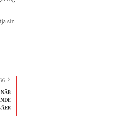
ja sin
GG
 NÄR
ANDE
VÅER