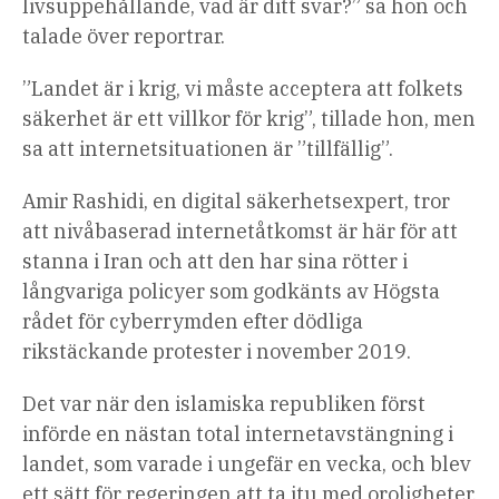
livsuppehållande, vad är ditt svar?” sa hon och
talade över reportrar.
”Landet är i krig, vi måste acceptera att folkets
säkerhet är ett villkor för krig”, tillade hon, men
sa att internetsituationen är ”tillfällig”.
Amir Rashidi, en digital säkerhetsexpert, tror
att nivåbaserad internetåtkomst är här för att
stanna i Iran och att den har sina rötter i
långvariga policyer som godkänts av Högsta
rådet för cyberrymden efter dödliga
rikstäckande protester i november 2019.
Det var när den islamiska republiken först
införde en nästan total internetavstängning i
landet, som varade i ungefär en vecka, och blev
ett sätt för regeringen att ta itu med oroligheter.