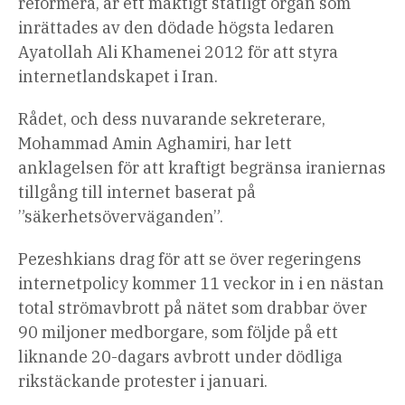
reformera, är ett mäktigt statligt organ som
inrättades av den dödade högsta ledaren
Ayatollah Ali Khamenei 2012 för att styra
internetlandskapet i Iran.
Rådet, och dess nuvarande sekreterare,
Mohammad Amin Aghamiri, har lett
anklagelsen för att kraftigt begränsa iraniernas
tillgång till internet baserat på
”säkerhetsöverväganden”.
Pezeshkians drag för att se över regeringens
internetpolicy kommer 11 veckor in i en nästan
total strömavbrott på nätet som drabbar över
90 miljoner medborgare, som följde på ett
liknande 20-dagars avbrott under dödliga
rikstäckande protester i januari.