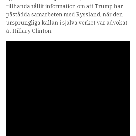
tillhandahållit information om att Trump har
påstådda samarbeten med Ryssland, när den
ursprungliga källan i själva verket var advokat
åt Hillary Clinton.