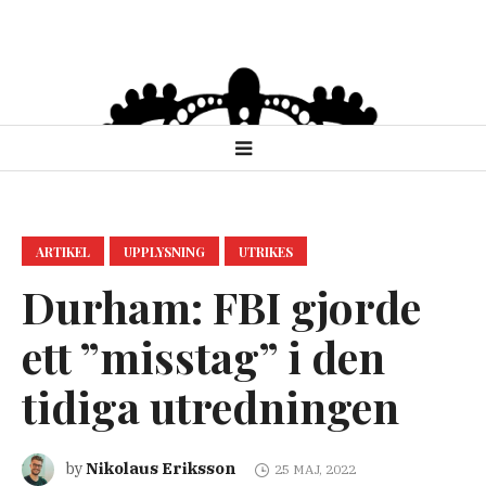
ARTIKEL
UPPLYSNING
UTRIKES
Durham: FBI gjorde
ett ”misstag” i den
tidiga utredningen
Nikolaus Eriksson
by
25 MAJ, 2022