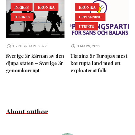
INRIKES
KRÖNIKA
KRÖNIKA
UTRIKES
UPPLYSNING
UTRIKES
18 FEBRUARI, 2022
3 MARS, 2022
Sverige är kärnan av den
Ukraina är Europas mest
djupa staten – Sverige är
korrupta land med ett
genomkorrupt
exploaterat folk
About author