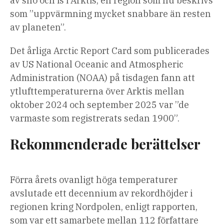
av snö och is i Arktis, en region som nu beskrivs
som ”uppvärmning mycket snabbare än resten
av planeten”.
Det årliga Arctic Report Card som publicerades
av US National Oceanic and Atmospheric
Administration (NOAA) på tisdagen fann att
ytlufttemperaturerna över Arktis mellan
oktober 2024 och september 2025 var ”de
varmaste som registrerats sedan 1900”.
Rekommenderade berättelser
lista
slutet
Förra årets ovanligt höga temperaturer
med
av
avslutade ett decennium av rekordhöjder i
4
listan
regionen kring Nordpolen, enligt rapporten,
artiklar
som var ett samarbete mellan 112 författare