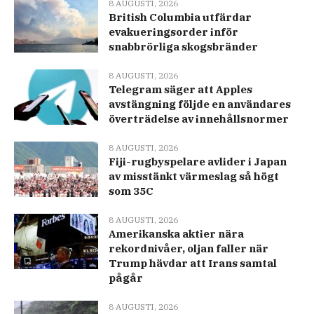
8 AUGUSTI, 2026
British Columbia utfärdar
evakueringsorder inför
snabbrörliga skogsbränder
8 AUGUSTI, 2026
Telegram säger att Apples
avstängning följde en användares
överträdelse av innehållsnormer
8 AUGUSTI, 2026
Fiji-rugbyspelare avlider i Japan
av misstänkt värmeslag så högt
som 35C
8 AUGUSTI, 2026
Amerikanska aktier nära
rekordnivåer, oljan faller när
Trump hävdar att Irans samtal
pågår
8 AUGUSTI, 2026