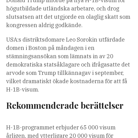
Donald Trump införde på nya H-1B-visum för
högutbildade utländska arbetare, och drog
slutsatsen att det utgjorde en olaglig skatt som
kongressen aldrig godkände.
USA:s distriktsdomare Leo Sorokin utfärdade
domen i Boston på måndagen i en
stämningsansökan som lämnats in av 20
demokratiska statsåklagare och ifrågasatte det
arvode som Trump tillkännagav i september,
vilket dramatiskt ökade kostnaderna för att få
H-1B-visum.
Rekommenderade berättelser
lista
slutet
H-1B-programmet erbjuder 65 000 visum
med
av
årligen, med ytterligare 20 000 visum för
4
listan