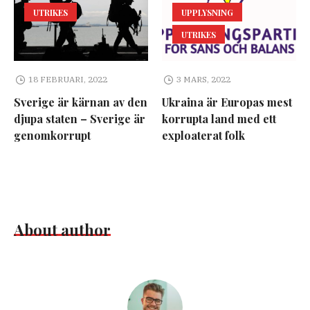
UTRIKES
UPPLYSNING
UTRIKES
18 FEBRUARI, 2022
3 MARS, 2022
Sverige är kärnan av den
Ukraina är Europas mest
djupa staten – Sverige är
korrupta land med ett
genomkorrupt
exploaterat folk
About author