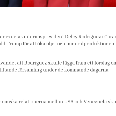
enezuelas interimspresident Delcy Rodriguez i Cara
ld Trump för att öka olje- och mineralproduktionen 
ndet att Rodriguez skulle lägga fram ett förslag om
gstiftande församling under de kommande dagarna.
nomiska relationerna mellan USA och Venezuela sku