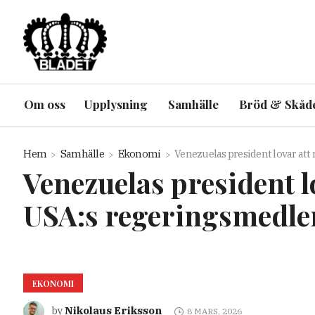
Om oss
Upplysning
Samhälle
Bröd & Skåd
Hem
Samhälle
Ekonomi
Venezuelas president lovar att
Venezuelas president l
USA:s regeringsmedl
EKONOMI
Nikolaus Eriksson
by
8 MARS, 2026