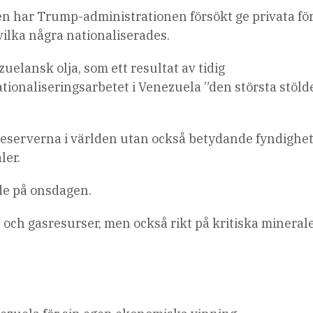
n har Trump-administrationen försökt ge privata fö
 vilka några nationaliserades.
uelansk olja, som ett resultat av tidig
ionaliseringsarbetet i Venezuela ”den största stöld
ereserverna i världen utan också betydande fyndighet
ler.
de på onsdagen.
e- och gasresurser, men också rikt på kritiska minerale