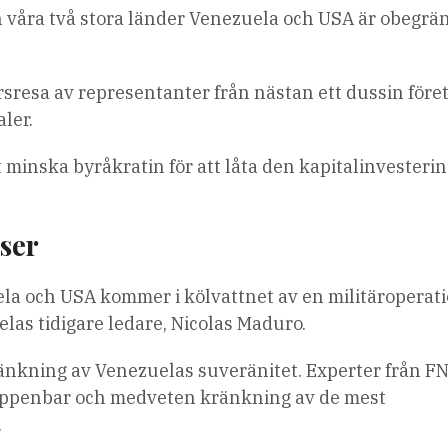
n våra två stora länder Venezuela och USA är obegrä
rsresa av representanter från nästan ett dussin före
aler.
tt minska byråkratin för att låta den kapitalinvesteri
ser
 och USA kommer i kölvattnet av en militäroperat
elas tidigare ledare, Nicolas Maduro.
nkning av Venezuelas suveränitet. Experter från FN, 
 uppenbar och medveten kränkning av de mest
.