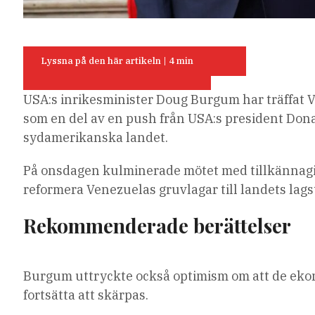
Lyssna på den här artikeln
|
4 min
USA:s inrikesminister Doug Burgum har träffat V
som en del av en push från USA:s president Dona
sydamerikanska landet.
På onsdagen kulminerade mötet med tillkännagiva
reformera Venezuelas gruvlagar till landets la
Rekommenderade berättelser
lista
slutet
Burgum uttryckte också optimism om att de eko
med
av
fortsätta att skärpas.
3
listan