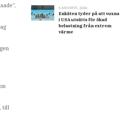
nsade”,
6 AUGUSTI, 2026
Enkäten tyder på att vuxna
i USA utsätts för ökad
belastning från extrem
tag
värme
ngen
ion
till