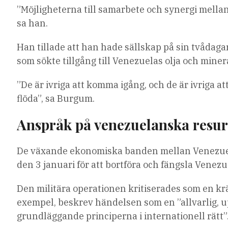
artiklar
”Möjligheterna till samarbete och synergi mella
sa han.
Han tillade att han hade sällskap på sin tvådaga
som sökte tillgång till Venezuelas olja och miner
”De är ivriga att komma igång, och de är ivriga a
flöda”, sa Burgum.
Anspråk på venezuelanska resur
De växande ekonomiska banden mellan Venezuela
den 3 januari för att bortföra och fängsla Venezu
Den militära operationen kritiserades som en krä
exempel, beskrev händelsen som en ”allvarlig,
grundläggande principerna i internationell rätt”