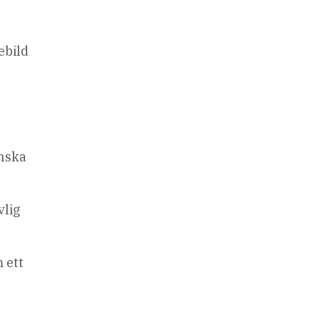
ebild
anska
vlig
 ett