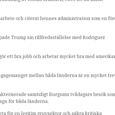
rbete och citerat hennes administration som en för
epade Trump sin tillfredsställelse med Rodriguez
 gör ett bra jobb och arbetar mycket bra med amerik
 engagemanget mellan båda länderna är en mycket tre
akteriserade samtidigt Burgums tvådagars besök som
 gagn för båda länderna.
ta för en legitim gruvsektor och säkra kritiska