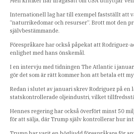
Men kritiker har ifrågasatt om USA utnyttjar Ve
Internationell lag har till exempel fastställt at
”naturrikedomar och resurser”. Brott mot den prin
självbestämmande.
Förespråkare har också påpekat att Rodriguez-ad
enlighet med hans önskemål.
I en intervju med tidningen The Atlantic i januar
gör det som är rätt kommer hon att betala ett my
Redan i slutet av januari skrev Rodriguez på en 
statskontrollerade oljeindustri, vilket tillfredss
Hennes regering har också överfört minst 50 mil
för att sälja, där Trump själv kontrollerar hur in
Trump har varit en högljudd förespråkare för anv