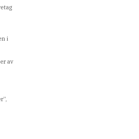
retag
en i
er av
r”,