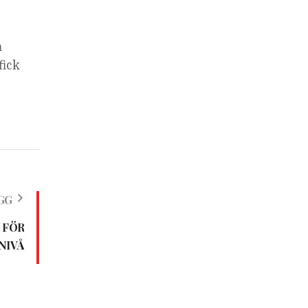
m
fick
GG
 FÖR
NIVÅ