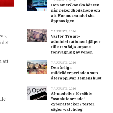
Den amerikanska börsen
når rekordhöga hopp om
att Hormuzsundet ska
öppnas igen
7 AUGUSTI, 2026
cas,
Varför Trump-
administrationen hjälper
i det
till att stödja Japans
försvagning av yenen
 att
7 AUGUSTI, 2026
Den årliga
mildväderperioden som
återupplivar Jemens kust
7 AUGUSTI, 2026
AI-modeller försökte
lle
”osanktionerade”
cyberattacker i tester,
säger watchdog