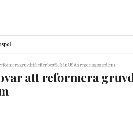
espel
 reformera gruvdrift efter besök från USA:s regeringsmedlem
ovar att reformera gruvd
em