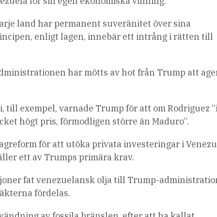
nezuela för sin egen ekonomiska vinning.
t varje land har permanent suveränitet över sina
cipen, enligt lagen, innebär ett intrång i rätten till
ministrationen har mötts av hot från Trump att ager
i, till exempel, varnade Trump för att om Rodriguez ”
cket högt pris, förmodligen större än Maduro”.
lagreform för att utöka privata investeringar i Venez
täller ett av Trumps primära krav.
joner fat venezuelansk olja till Trump-administrati
täkterna fördelas.
ändning av fossila bränslen, efter att ha kallat