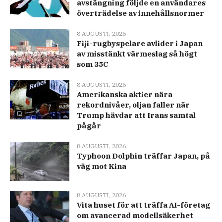
avstängning följde en användares
överträdelse av innehållsnormer
8 AUGUSTI, 2026
Fiji-rugbyspelare avlider i Japan
av misstänkt värmeslag så högt
som 35C
8 AUGUSTI, 2026
Amerikanska aktier nära
rekordnivåer, oljan faller när
Trump hävdar att Irans samtal
pågår
8 AUGUSTI, 2026
Typhoon Dolphin träffar Japan, på
väg mot Kina
8 AUGUSTI, 2026
Vita huset för att träffa AI-företag
om avancerad modellsäkerhet