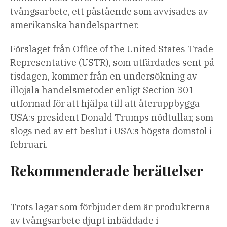
tvångsarbete, ett påstående som avvisades av
amerikanska handelspartner.
Förslaget från Office of the United States Trade
Representative (USTR), som utfärdades sent på
tisdagen, kommer från en undersökning av
illojala handelsmetoder enligt Section 301
utformad för att hjälpa till att återuppbygga
USA:s president Donald Trumps nödtullar, som
slogs ned av ett beslut i USA:s högsta domstol i
februari.
Rekommenderade berättelser
lista
slutet
Trots lagar som förbjuder dem är produkterna
med
av
av tvångsarbete djupt inbäddade i
4
listan