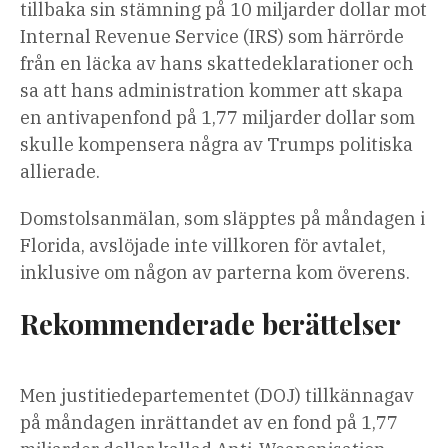
tillbaka sin stämning på 10 miljarder dollar mot
Internal Revenue Service (IRS) som härrörde
från en läcka av hans skattedeklarationer och
sa att hans administration kommer att skapa
en antivapenfond på 1,77 miljarder dollar som
skulle kompensera några av Trumps politiska
allierade.
Domstolsanmälan, som släpptes på måndagen i
Florida, avslöjade inte villkoren för avtalet,
inklusive om någon av parterna kom överens.
Rekommenderade berättelser
lista
slutet
Men justitiedepartementet (DOJ) tillkännagav
med
av
på måndagen inrättandet av en fond på 1,77
4
listan