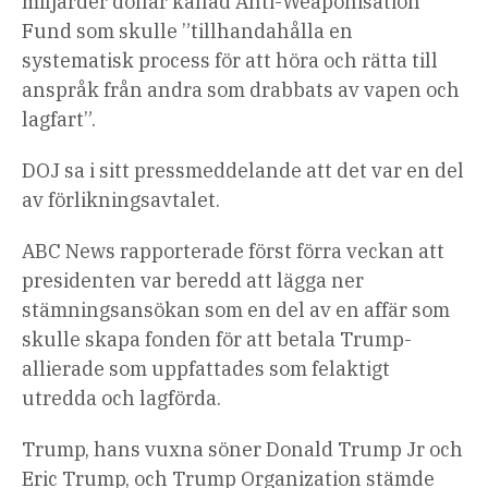
miljarder dollar kallad Anti-Weaponisation
artiklar
Fund som skulle ”tillhandahålla en
systematisk process för att höra och rätta till
anspråk från andra som drabbats av vapen och
lagfart”.
DOJ sa i sitt pressmeddelande att det var en del
av förlikningsavtalet.
ABC News rapporterade först förra veckan att
presidenten var beredd att lägga ner
stämningsansökan som en del av en affär som
skulle skapa fonden för att betala Trump-
allierade som uppfattades som felaktigt
utredda och lagförda.
Trump, hans vuxna söner Donald Trump Jr och
Eric Trump, och Trump Organization stämde