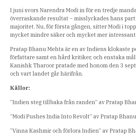
I juni svors Narendra Modi in för en tredje mand
överraskande resultat – misslyckades hans parti
majoritet. Nu, för första gången, sitter Modi i t
mycket mindre säker och mycket mer intressant ä
Pratap Bhanu Mehta är en av Indiens klokaste pol
författare samt en hård kritiker, och enstaka mål
Kanishk Tharoor pratade med honom den 3 septe
och vart landet går härifrån.
Källor:
”Indien steg tillbaka från randen” av Pratap Bh
”Modi Pushes India Into Revolt” av Pratap Bhan
”Vinna Kashmir och förlora Indien” av Pratap 