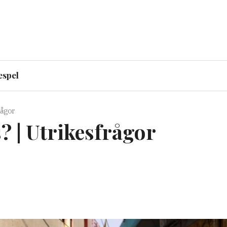
espel
rågor
? | Utrikesfrågor