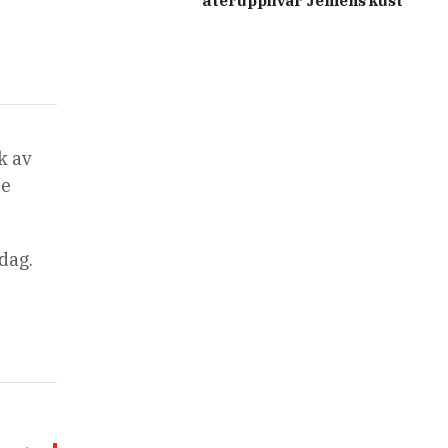
återupplivar Jemens kust
k av
le
dag.