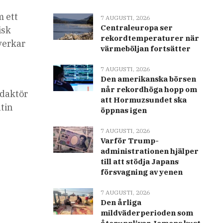
m ett
7 AUGUSTI, 2026
Centraleuropa ser
isk
rekordtemperaturer när
 verkar
värmeböljan fortsätter
7 AUGUSTI, 2026
Den amerikanska börsen
når rekordhöga hopp om
daktör
att Hormuzsundet ska
tin
öppnas igen
7 AUGUSTI, 2026
Varför Trump-
administrationen hjälper
till att stödja Japans
försvagning av yenen
7 AUGUSTI, 2026
Den årliga
mildväderperioden som