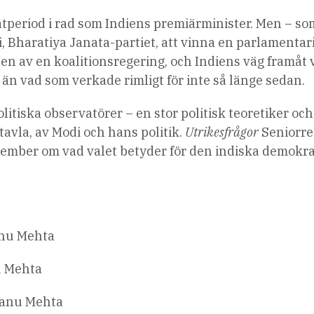
atperiod i rad som Indiens premiärminister. Men – so
, Bharatiya Janata-partiet, att vinna en parlamentar
oppen av en koalitionsregering, och Indiens väg framåt
n vad som verkade rimligt för inte så länge sedan.
itiska observatörer – en stor politisk teoretiker och
tavla, av Modi och hans politik.
Utrikesfrågor
Seniorre
mber om vad valet betyder för den indiska demokra
anu Mehta
u Mehta
Bhanu Mehta