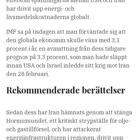
eftersom spänningarna mellan USA och Iran
har drivit upp energi- och
livsmedelskostnaderna globalt.
IMF sa på tisdagen att man förväntade sig att
den globala ekonomin skulle växa med 3,1
procent i år, en avmattning från dess tidigare
prognos på 3,3 procent, som man hade släppt
innan USA och Israel inledde sitt krig mot Iran
den 28 februari.
Rekommenderade berättelser
lista
slutet
Sedan dess har Iran hämnats genom att stänga
med
av
Hormuzsundet, ett kritiskt strypställe för olje-
4
listan
och gastillförsel, och har attackerat
artiklar
energiinfrastrukturen i regionen, drivit upp