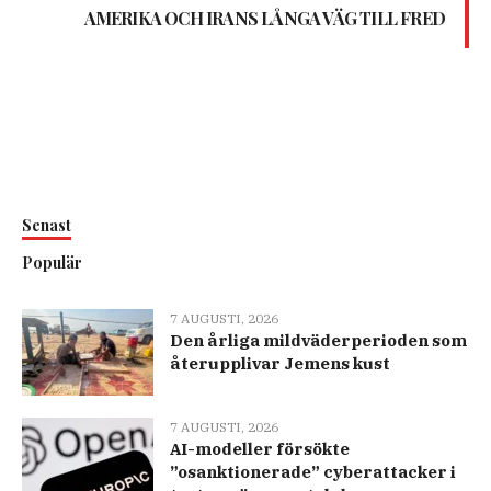
AMERIKA OCH IRANS LÅNGA VÄG TILL FRED
Senast
Populär
7 AUGUSTI, 2026
Den årliga mildväderperioden som
återupplivar Jemens kust
7 AUGUSTI, 2026
AI-modeller försökte
”osanktionerade” cyberattacker i