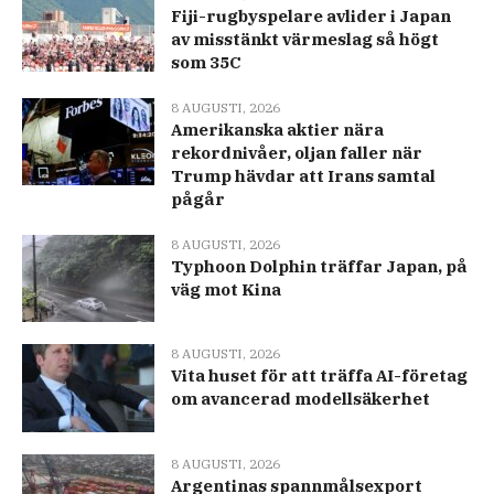
Fiji-rugbyspelare avlider i Japan
av misstänkt värmeslag så högt
som 35C
8 AUGUSTI, 2026
Amerikanska aktier nära
rekordnivåer, oljan faller när
Trump hävdar att Irans samtal
pågår
8 AUGUSTI, 2026
Typhoon Dolphin träffar Japan, på
väg mot Kina
8 AUGUSTI, 2026
Vita huset för att träffa AI-företag
om avancerad modellsäkerhet
8 AUGUSTI, 2026
Argentinas spannmålsexport