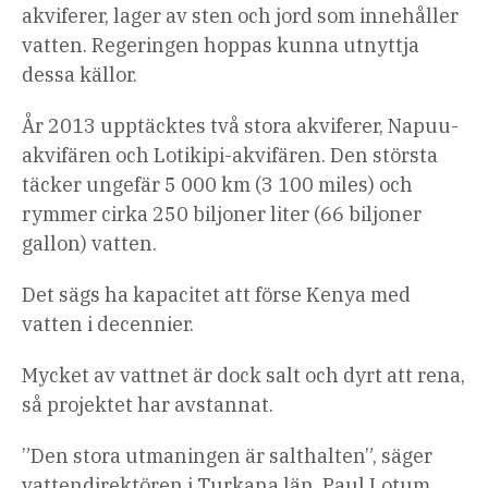
akviferer, lager av sten och jord som innehåller
vatten. Regeringen hoppas kunna utnyttja
dessa källor.
År 2013 upptäcktes två stora akviferer, Napuu-
akvifären och Lotikipi-akvifären. Den största
täcker ungefär 5 000 km (3 100 miles) och
rymmer cirka 250 biljoner liter (66 biljoner
gallon) vatten.
Det sägs ha kapacitet att förse Kenya med
vatten i decennier.
Mycket av vattnet är dock salt och dyrt att rena,
så projektet har avstannat.
”Den stora utmaningen är salthalten”, säger
vattendirektören i Turkana län, Paul Lotum.