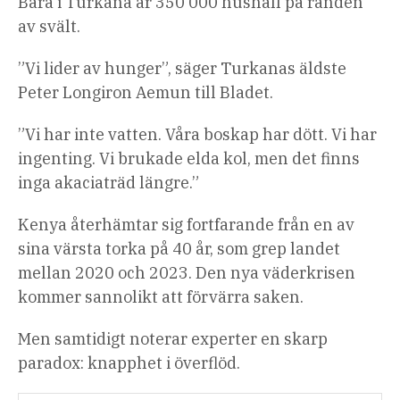
Bara i Turkana är 350 000 hushåll på randen
av svält.
”Vi lider av hunger”, säger Turkanas äldste
Peter Longiron Aemun till Bladet.
”Vi har inte vatten. Våra boskap har dött. Vi har
ingenting. Vi brukade elda kol, men det finns
inga akaciaträd längre.”
Kenya återhämtar sig fortfarande från en av
sina värsta torka på 40 år, som grep landet
mellan 2020 och 2023. Den nya väderkrisen
kommer sannolikt att förvärra saken.
Men samtidigt noterar experter en skarp
paradox: knapphet i överflöd.