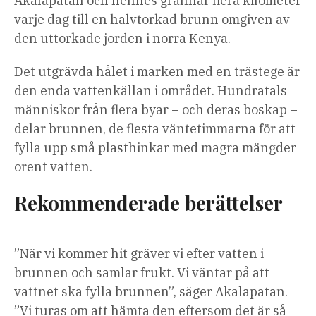
Akalapatan och hennes grannar flera kilometer
varje dag till en halvtorkad brunn omgiven av
den uttorkade jorden i norra Kenya.
Det utgrävda hålet i marken med en trästege är
den enda vattenkällan i området. Hundratals
människor från flera byar – och deras boskap –
delar brunnen, de flesta väntetimmarna för att
fylla upp små plasthinkar med magra mängder
orent vatten.
Rekommenderade berättelser
lista
slutet
”När vi kommer hit gräver vi efter vatten i
med
av
brunnen och samlar frukt. Vi väntar på att
3
listan
vattnet ska fylla brunnen”, säger Akalapatan.
artiklar
”Vi turas om att hämta den eftersom det är så