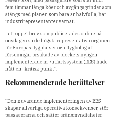
reseavbrott, med passagerare som står inför
fem timmar långa köer och avgångsgrindar som
stängs med planen som bara är halvfulla, har
industrirepresentanter varnat.
I ett öppet brev som publicerades online på
onsdagen sa de högsta representativa organen
för Europas flygplatser och flygbolag att
förseningar orsakade av blockets nyligen
implementerade in-/utfartssystem (EES) hade
nått en ”kritisk punkt”.
Rekommenderade berättelser
lista
slutet
”Den nuvarande implementeringen av EES
med
av
skapar allvarliga operativa konsekvenser, stör
4
listan
passagerarna och sätter gränsmyndigheter,
artiklar