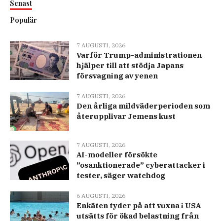
Senast
Populär
7 AUGUSTI, 2026
Varför Trump-administrationen
hjälper till att stödja Japans
försvagning av yenen
7 AUGUSTI, 2026
Den årliga mildväderperioden som
återupplivar Jemens kust
7 AUGUSTI, 2026
AI-modeller försökte
”osanktionerade” cyberattacker i
tester, säger watchdog
6 AUGUSTI, 2026
Enkäten tyder på att vuxna i USA
utsätts för ökad belastning från