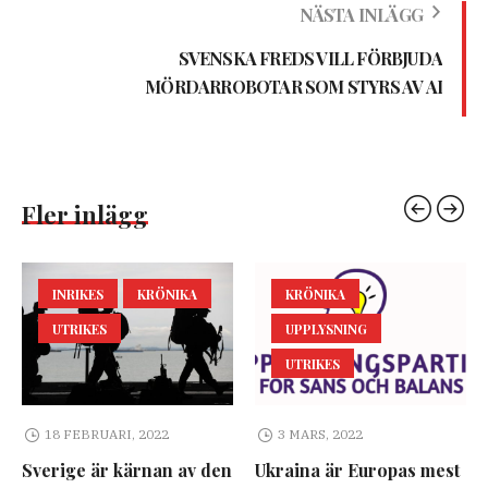
NÄSTA INLÄGG
SVENSKA FREDS VILL FÖRBJUDA
MÖRDARROBOTAR SOM STYRS AV AI
Fler inlägg
INRIKES
KRÖNIKA
KRÖNIKA
UTRIKES
UPPLYSNING
UTRIKES
18 FEBRUARI, 2022
3 MARS, 2022
Sverige är kärnan av den
Ukraina är Europas mest